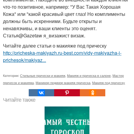
что-то позитивное, например: "У Вас Такая Хорошая
Кожа" или "какой красивый цвет глаз! Но комплименты
должны быть искренними. Будьте открыты и
ненавязчивы, и ваши клиенты это оценят.
Статья@Gazetaw я_визажист визаж.
Читайте далее статьи о макияже под прическу
http://pricheska-makiyazh.ru-best.com/vidy-makiyazha-i-
prichesok/makiyaz...
Категории:
Стильные прически и макияж
,
Макияж и прическа в салоне
,
Мастер
причесок и макияжа
,
Маникюр педикюр макияж прическа
,
Макияж под прическу
Читайте также