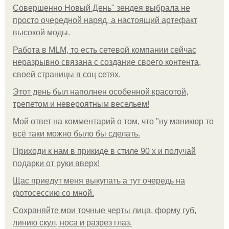
Совершенно Новый День" зендея выбрала не
просто очередной наряд, а настоящий артефакт
высокой моды.
Работа в MLM, то есть сетевой компании сейчас
неразрывно связана с создание своего контента,
своей страницы в соц сетях.
Этот день был наполнен особенной красотой,
трепетом и невероятным весельем!
Мой ответ на комментарий о том, что "ну маникюр то
всё таки можно было бы сделать.
Приходи к нам в прикиде в стиле 90 х и получай
подарки от руки вверх!
Щас приедут меня выкупать а тут очередь на
фотосессию со мной.
Сохраняйте мои точные черты лица, форму губ,
линию скул, носа и разрез глаз.