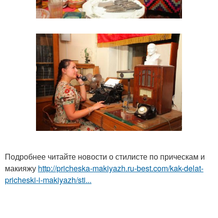
Подробнее читайте новости о стилисте по прическам и
макияжу
http://pricheska-makiyazh.ru-best.com/kak-delat-
pricheski-i-makiyazh/sti...