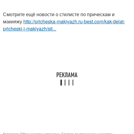
Смотрите ещё новости о стилисте по прическам и
макияжу
http://pricheska-makiyazh.ru-best.com/kak-delat-
pricheski-i-makiyazh/sti...
Категории:
Образ макияж и прическа
,
Стилист по прическам и макияжу