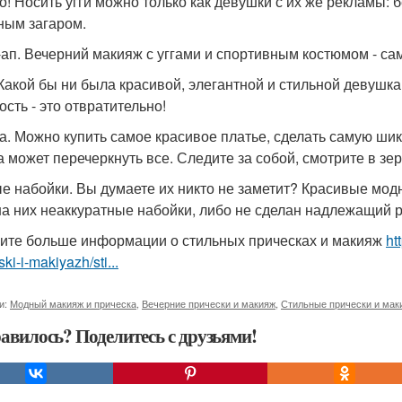
о! Носить угги можно только как девушки с их же рекламы: 
ным загаром.
-ап. Вечерний макияж с уггами и спортивным костюмом - са
 Какой бы ни была красивой, элегантной и стильной девушка
ость - это отвратительно!
а. Можно купить самое красивое платье, сделать самую ши
а может перечеркнуть все. Следите за собой, смотрите в зе
е набойки. Вы думаете их никто не заметит? Красивые модн
на них неаккуратные набойки, либо не сделан надлежащий 
ите больше информации о стильных прическах и макияж
ht
ski-i-makiyazh/sti...
и:
Модный макияж и прическа
,
Вечерние прически и макияж
,
Стильные прически и мак
авилось? Поделитесь с друзьями!