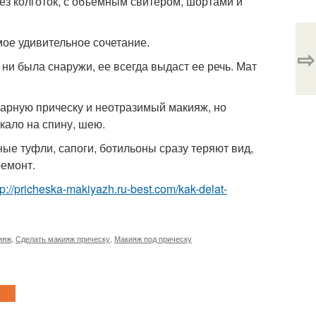
без колготок, с объемным свитером, шортами и
мое удивительное сочетание.
⇨
 ни была снаружи, ее всегда выдаст ее речь. Мат
карную прическу и неотразимый макияж, но
ркало на спину, шею.
ые туфли, сапоги, ботильоны сразу теряют вид,
ремонт.
tp://pricheska-makiyazh.ru-best.com/kak-delat-
ияж
,
Сделать макияж прическу
,
Макияж под прическу