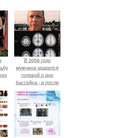
е
В 2006 году
дьбу
мужчина ударился
еру
головой о дно
бассейна - и после
этого его жизнь
изменилась самым
странным образом.