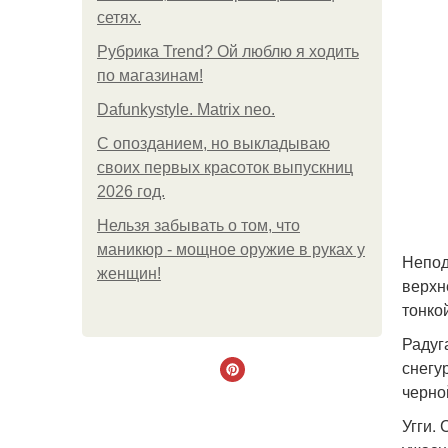
сетях.
Рубрика Trend? Ой люблю я ходить
по магазинам!
Dafunkystyle. Matrix neo.
С опозданием, но выкладываю
своих первых красоток выпускниц
2026 год.
Нельзя забывать о том, что
маникюр - мощное оружие в руках у
Непод
женщин!
верхн
тонко
Радуг
снегу
черно
Угги.