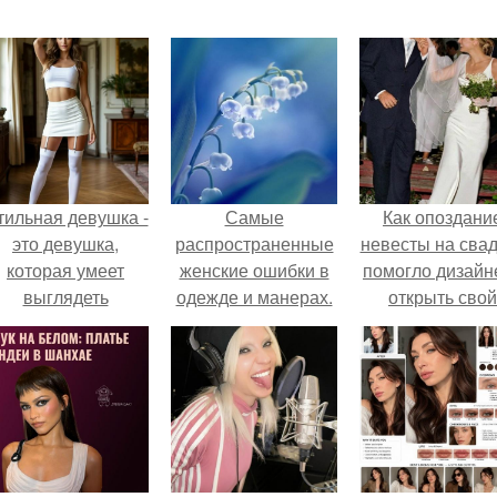
тильная девушка -
Самые
Как опоздани
это девушка,
распространенные
невесты на сва
которая умеет
женские ошибки в
помогло дизайн
выглядеть
одежде и манерах.
открыть свой
привлекательно и
бренд.
легантно в любои
ситуации.