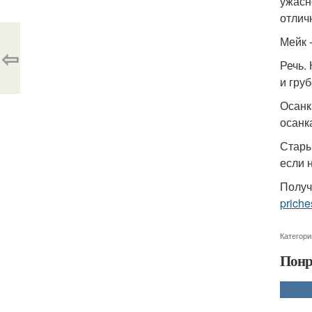
ужасн
отлич
Мейк 
⇦
Речь.
и груб
Осанк
осанк
Стары
если 
Получ
priche
Категори
Понр