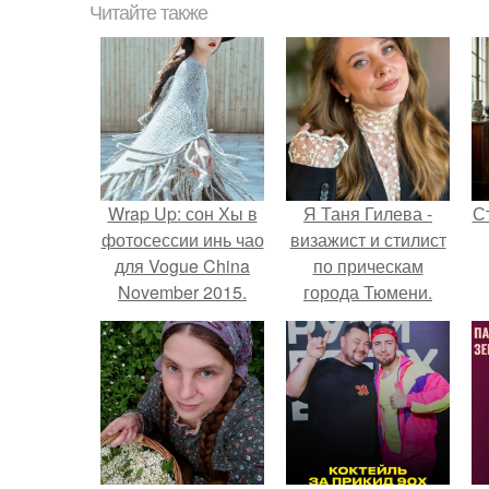
Читайте также
Wrap Up: сон Хы в
Я Таня Гилева -
С
фотосессии инь чао
визажист и стилист
для Vogue China
по прическам
November 2015.
города Тюмени.
э