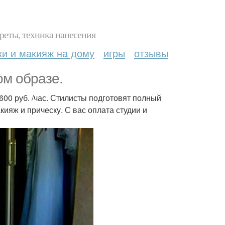
реты, техника нанесения
ки и макияж на дому
игры
отзывы
ом образе.
600 руб. /час. Стилисты подготовят полный
кияж и прическу. С вас оплата студии и