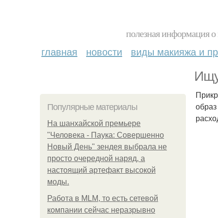
полезная информация о 
главная
новости
виды макияжа и пр
Ищу
Прикр
образ
Популярные материалы
расхо
На шанхайской премьере
"Человека - Паука: Совершенно
Новый День" зендея выбрала не
просто очередной наряд, а
настоящий артефакт высокой
моды.
Работа в MLM, то есть сетевой
компании сейчас неразрывно