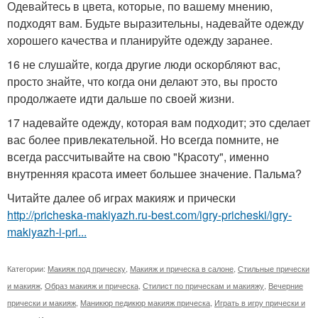
Одевайтесь в цвета, которые, по вашему мнению,
подходят вам. Будьте выразительны, надевайте одежду
хорошего качества и планируйте одежду заранее.
16 не слушайте, когда другие люди оскорбляют вас,
просто знайте, что когда они делают это, вы просто
продолжаете идти дальше по своей жизни.
17 надевайте одежду, которая вам подходит; это сделает
вас более привлекательной. Но всегда помните, не
всегда рассчитывайте на свою "Красоту", именно
внутренняя красота имеет большее значение. Пальма?
Читайте далее об играх макияж и прически
http://pricheska-makiyazh.ru-best.com/igry-pricheski/igry-
makiyazh-i-pri...
Категории:
Макияж под прическу
,
Макияж и прическа в салоне
,
Стильные прически
и макияж
,
Образ макияж и прическа
,
Стилист по прическам и макияжу
,
Вечерние
прически и макияж
,
Маникюр педикюр макияж прическа
,
Играть в игру прически и