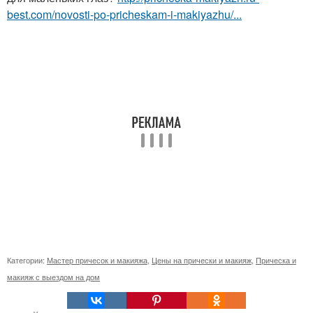
best.com/novosti-po-pricheskam-i-makiyazhu/...
Категории:
Мастер причесок и макияжа
,
Цены на прически и макияж
,
Прическа и
макияж с выездом на дом