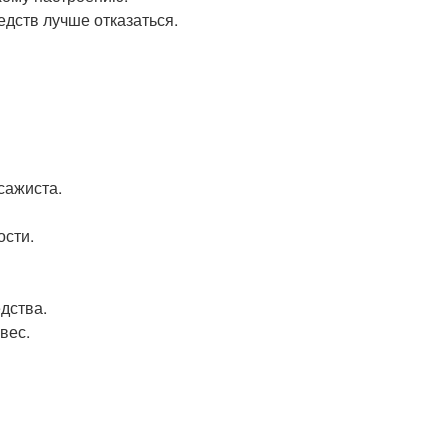
едств лучше отказаться.
сажиста.
ости.
дства.
вес.