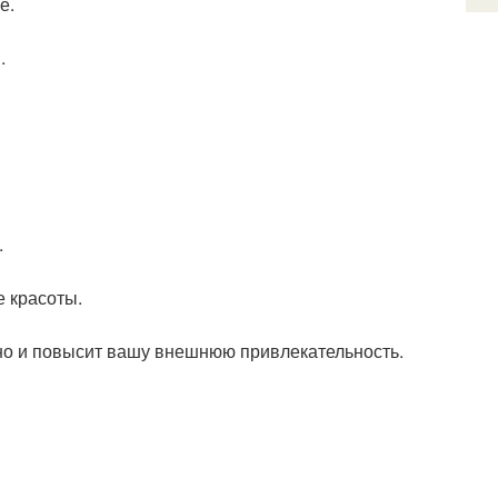
е.
.
.
е красоты.
 но и повысит вашу внешнюю привлекательность.