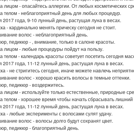
за лицом - опасайтесь аллергии. От любых косметических ср
за телом - неблагоприятный день для любых процедур.
я 2017 года, 9-10 лунный день, растущая луна в весах.
ка - кардинально менять прическу сегодня не стоит.
ивание волос - неблагоприятный день.
юр, педикюр - , внимание, только в салоне красоты.
за лицом - любые процедуры пойдут на пользу.
за телом - календарь красоты советует посетить сегодня мас
я 2017 года, 11-12 лунный день, растущая луна в весах.
ка - не стригитесь сегодня, иначе можете навлечь неприятн
ивание волос - хорошо красить волосы в темные оттенки.
юр, педикюр - воздержитесь.
за лицом - используйте только естественные, природные сре
за телом - хорошее время чтобы начать сбрасывать лишний 
я 2017 года, 11-12 лунный день, растущая луна в весах.
ка - любые эксперименты с волосами сулят удачу.
ивание волос - волосы долго будут сохранят цвет.
юр, педикюр - благоприятный день.