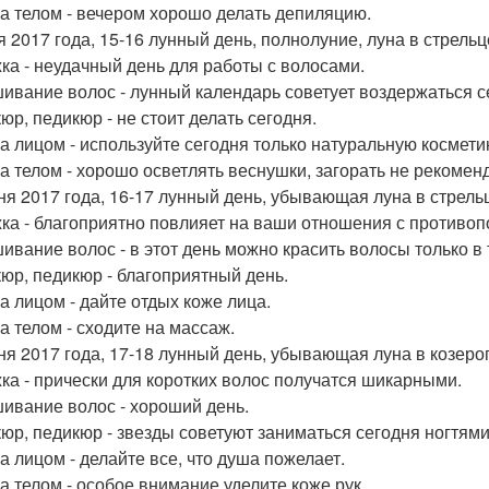
за телом - вечером хорошо делать депиляцию.
я 2017 года, 15-16 лунный день, полнолуние, луна в стрельц
ка - неудачный день для работы с волосами.
ивание волос - лунный календарь советует воздержаться с
юр, педикюр - не стоит делать сегодня.
за лицом - используйте сегодня только натуральную космети
за телом - хорошо осветлять веснушки, загорать не рекоменд
ня 2017 года, 16-17 лунный день, убывающая луна в стрель
ка - благоприятно повлияет на ваши отношения с противо
ивание волос - в этот день можно красить волосы только в
юр, педикюр - благоприятный день.
за лицом - дайте отдых коже лица.
за телом - сходите на массаж.
ня 2017 года, 17-18 лунный день, убывающая луна в козерог
ка - прически для коротких волос получатся шикарными.
ивание волос - хороший день.
юр, педикюр - звезды советуют заниматься сегодня ногтями
за лицом - делайте все, что душа пожелает.
за телом - особое внимание уделите коже рук.