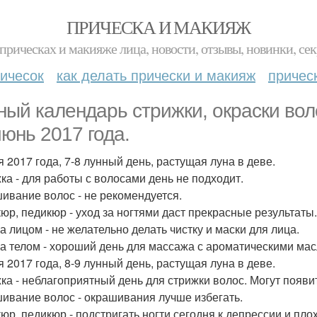
ПРИЧЕСКА И МАКИЯЖ
прическах и макияже лица, новости, отзывы, новинки, сек
ичесок
как делать прически и макияж
причес
ный календарь стрижки, окраски вол
июнь 2017 года.
я 2017 года, 7-8 лунный день, растущая луна в деве.
ка - для работы с волосами день не подходит.
ивание волос - не рекомендуется.
юр, педикюр - уход за ногтями даст прекрасные результаты.
за лицом - не желательно делать чистку и маски для лица.
за телом - хороший день для массажа с ароматическими ма
я 2017 года, 8-9 лунный день, растущая луна в деве.
ка - неблагоприятный день для стрижки волос. Могут появит
ивание волос - окрашивания лучше избегать.
юр, педикюр - подстригать ногти сегодня к депрессии и пл