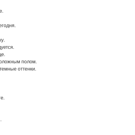
е.
егодня.
ку.
уется.
це.
положным полом.
 темные оттенки.
е.
.