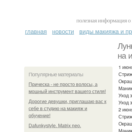
полезная информация о 
главная
новости
виды макияжа и пр
Лун
на 
1 июн
Стриж
Популярные материалы
Окраш
Прическа - не просто волосы, а
Маник
мощный инструмент вашего стиля!
Уход 
Дорогие девушки, приглашаю вас к
Уход 
себе в студию на макияж и
2 июн
обучение!
Стриж
Окраш
Dafunkystyle. Matrix neo.
Маник