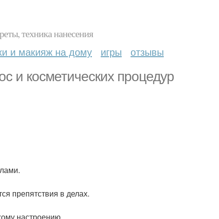
реты, техника нанесения
ки и макияж на дому
игры
отзывы
ос и косметических процедур
слами.
ся препятствия в делах.
охому настроению.