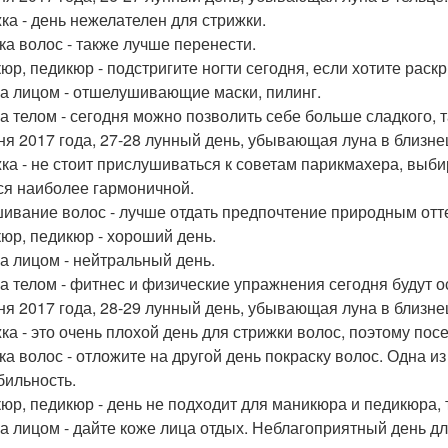
ка - день нежелателен для стрижки.
ка волос - также лучше перенести.
юр, педикюр - подстригите ногти сегодня, если хотите раскр
за лицом - отшелушивающие маски, пилинг.
за телом - сегодня можно позволить себе больше сладкого, т
ня 2017 года, 27-28 лунный день, убывающая луна в близне
ка - не стоит прислушиваться к советам парикмахера, выби
ся наиболее гармоничной.
ивание волос - лучше отдать предпочтение природным отте
юр, педикюр - хороший день.
за лицом - нейтральный день.
за телом - фитнес и физические упражнения сегодня будут 
ня 2017 года, 28-29 лунный день, убывающая луна в близне
ка - это очень плохой день для стрижки волос, поэтому пос
ка волос - отложите на другой день покраску волос. Одна и
бильность.
юр, педикюр - день не подходит для маникюра и педикюра, т
за лицом - дайте коже лица отдых. Неблагоприятный день д