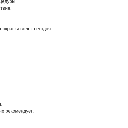
цедуры.
твие.
.
 окраски волос сегодня.
.
.
не рекомендует.