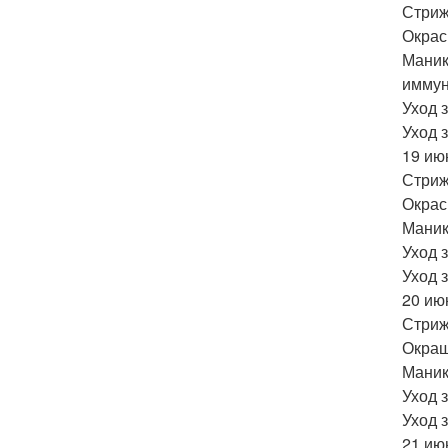
Стриж
Окрас
Маник
иммун
Уход 
Уход 
19 ию
Стриж
Окрас
Маник
Уход 
Уход 
20 ию
Стриж
Окраш
Маник
Уход з
Уход 
21 ию