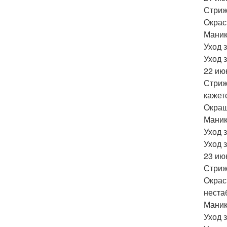
Стриж
Окрас
Маник
Уход 
Уход 
22 ию
Стриж
кажет
Окраш
Маник
Уход 
Уход 
23 ию
Стриж
Окрас
неста
Маник
Уход 