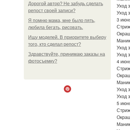
Дорогой автор? Не забудь сделать
Уход 
репост своей записи?
Уход 
3 июн
Я помню мама, мне было пять,
Стриж
любила бегать, рисовать.
Окраш
Ищу моделей. В приоритете выберу
Маник
того, кто сделал репост?
Уход 
Уход 
Здравствуйте, принимаю заказы на
4 июн
фотосъемку?
Стриж
Окраш
Маник
Уход 
Уход 
5 июн
Стриж
Окраш
Маник