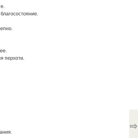
е.
 благосостояние.
лепно.
ее.
я перхоти.
⇨
ания.