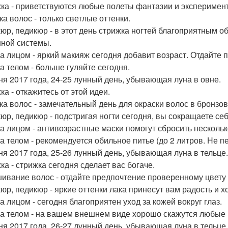
ка - приветствуются любые полеты фантазии и эксперимен
ка волос - только светлые оттенки.
юр, педикюр - в этот день стрижка ногтей благоприятным о
ной системы.
за лицом - яркий макияж сегодня добавит возраст. Отдайте
за телом - больше гуляйте сегодня.
ня 2017 года, 24-25 лунный день, убывающая луна в овне.
ка - откажитесь от этой идеи.
ка волос - замечательный день для окраски волос в бронзов
юр, педикюр - подстригая ногти сегодня, вы сокращаете себ
за лицом - антивозрастные маски помогут сбросить нескольк
за телом - рекомендуется обильное питье (до 2 литров. Не 
ня 2017 года, 25-26 лунный день, убывающая луна в тельце.
ка - стрижка сегодня сделает вас богаче.
ивание волос - отдайте предпочтение проверенному цвету 
юр, педикюр - яркие оттенки лака принесут вам радость и 
а лицом - сегодня благоприятен уход за кожей вокруг глаз.
за телом - на вашем внешнем виде хорошо скажутся любые
ня 2017 года, 26-27 лунный день, убывающая луна в тельце.