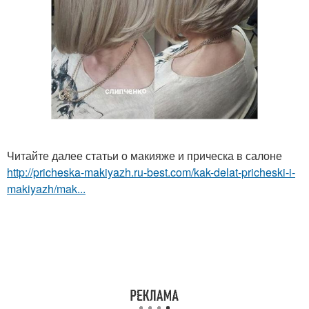
Читайте далее статьи о макияже и прическа в салоне
http://pricheska-makiyazh.ru-best.com/kak-delat-pricheski-i-
makiyazh/mak...