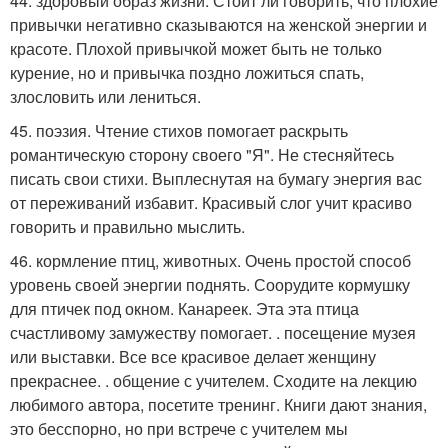
44. здоровый образ жизни. Стоит ли говорить, что плохие
привычки негативно сказываются на женской энергии и
красоте. Плохой привычкой может быть не только
курение, но и привычка поздно ложиться спать,
злословить или лениться.
45. поэзия. Чтение стихов помогает раскрыть
романтическую сторону своего "Я". Не стесняйтесь
писать свои стихи. Выплеснутая на бумагу энергия вас
от переживаний избавит. Красивый слог учит красиво
говорить и правильно мыслить.
46. кормление птиц, животных. Очень простой способ
уровень своей энергии поднять. Соорудите кормушку
для птичек под окном. Канареек. Эта эта птица
счастливому замужеству помогает. . посещение музея
или выставки. Все все красивое делает женщину
прекраснее. . общение с учителем. Сходите на лекцию
любимого автора, посетите тренинг. Книги дают знания,
это бесспорно, но при встрече с учителем мы