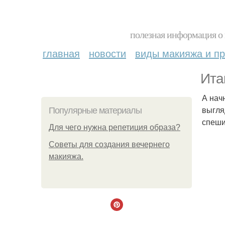
полезная информация о 
главная
новости
виды макияжа и пр
Ита
А нач
выгля
Популярные материалы
спеши
Для чего нужна репетиция образа?
Советы для создания вечернего
макияжа.