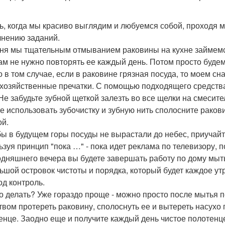
ь, когда мы красиво выглядим и любуемся собой, проходя м
нению заданий.
ня мы тщательным отмыванием раковины на кухне займемс
нам не нужно повторять ее каждый день. Потом просто буде
о в том случае, если в раковине грязная посуда, то моем сн
 хозяйственные пречатки. С помощью подходящего средства
 Не забудьте зубной щеткой залезть во все щелки на смесит
е использовать зубочистку и зубную нить сполосните раков
ой.
бы в будущем горы посуды не вырастали до небес, приучайте
зуя принцип "пока …" - пока идет реклама по телевизору, по
одняшнего вечера вы будете завершать работу по дому мыт
ьшой островок чистоты и порядка, который будет каждое утр
од контроль.
то делать? Уже гораздо проще - можно просто после мытья 
твом протереть раковину, сполоснуть ее и вытереть насухо
енце. Заодно еще и получите каждый день чистое полотенц