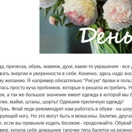
а, прическа, обувь, макияж, духи, какие-то украшения - вс
вать энергии и уверенности в себе. Конечно, здесь надо зна
у желанию. Я например обязательно "Рисую" брови и польз
лась просто куча пробников, которые я решила истребить. 
ок, а так же большое значение имеет одежда в которой мы 
лки, майки, штаны, шорты! Одеваем приличную одежду!
бувь. Флай леди рекомендует нам работать в обуви - на шн
рующей ногу. Но это могут быть и мокасины, балетки, друг
е, если вы привыкли ходить босиком - продолжайте. Обувай
мер, купила себе домашние тапочки типа балеток на резин