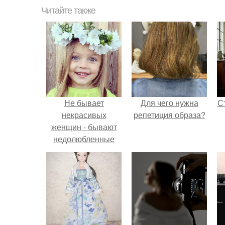
Читайте также
Не бывает
Для чего нужна
С
некрасивых
репетиция образа?
женщин - бывают
недолюбленные
дочери!
э