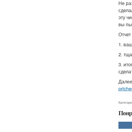
Не ра
сдела
эту ч
вы пы
Отчет 
1. ва
2. тщ
3. ит
сдела
Далее
priche
Категори
Понр