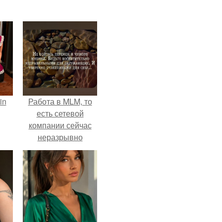
in
Работа в MLM, то
есть сетевой
компании сейчас
неразрывно
связана с создание
своего контента,
своей страницы в
соц сетях.