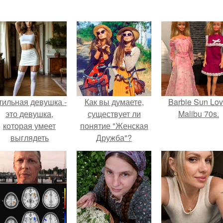
тильная девушка -
Как вы думаете,
Barbie Sun Lov
это девушка,
существует ли
Malibu 70s.
которая умеет
понятие "Женская
выглядеть
Дружба"?
привлекательно и
легантно в любои
ситуации.