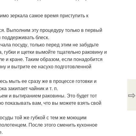
имо зеркала самое время приступить к
я. Выполним эту процедуру только в первый
м поддерживать блеск.
ачала посуду, только перед этим не забудьте
, губки и щетки вымойте тщательно раковину и
еле и кране. Таким образом, если понадобится
ину и вытрите ее насухо подготовленной
сь мыть ее сразу же в процессе готовки и
ка закипает чайник и т. п.
⇨
ьем и вытиранием раковины. Это будет тот
о показывать вам, что вы можете взять свой
посуды той же губкой с тем же моющим
 полотенцем. После этого сменить кухонное
е.