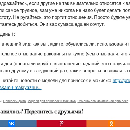
здражайтесь, если другие не так внимательно относятся к в
ли самое трудное, вам уже никогда не надо будет делать п
истоту. Не ругайтесь, это портит отношения. Просто будьте 
таетесь добиться. Они вас сумасшедшей сочтут.
день 1:
ш внешний вид: как выглядите, обувались ли, использовали 
ательное отмывание раковины на кухне (чем отмывали, что 
оги дня (проанализируйте выполнение заданий: что получилос
ть по-другому в следующий раз; какие вопросы возникли за
 читайте новости о модели для причесок и макияжа
http://p
skam-i-makiyazhu/...
и:
Прически дома
,
Модели для причесок и макияжа
,
Что сначала макияж или прическа
,
авилось? Поделитесь с друзьями!