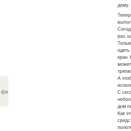
дому.
Тепер
выпол
Сегод
раз, 
Тольк
одеть
кран.
может
тряпк
А что
исполь
⇦
С сег
небол
дом п
Как э
средс
полот