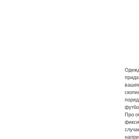
Одежд
прида
вашем
скопи
поряд
футбо
Про о
фикси
случа
напри