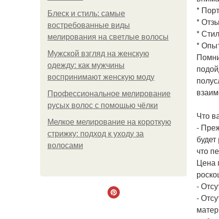
* Пор
Блеск и стиль: самые
* Отз
востребованные виды
* Сти
мелирования на светлые волосы
* Опы
Мужской взгляд на женскую
Помни
одежду: как мужчины
подой
воспринимают женскую моду
полус
взаим
Профессиональное мелирование
русых волос с помощью чёлки
Что в
Мелкое мелирование на короткую
- Пре
стрижку: подход к уходу за
будет
волосами
что п
Цена 
роско
- Отс
- Отс
матер