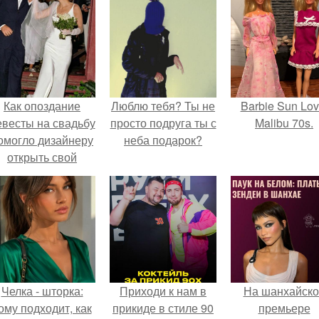
Как опоздание
Люблю тебя? Ты не
Barbie Sun Lov
евесты на свадьбу
просто подруга ты с
Malibu 70s.
омогло дизайнеру
неба подарок?
открыть свой
бренд.
Челка - шторка:
Приходи к нам в
На шанхайско
ому подходит, как
прикиде в стиле 90
премьере