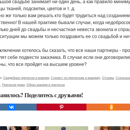
ьшой свадьбе занимает ни один день, а как правило миниму
ы тканей, подсветки, цветов и т. д.
но же только вам решать кто будет трудиться над созданием
ственно! В нашей практике бывали случаи, когда недобросо
лько дней до свадьбы и несчастная невеста звонила и спр
 ситуации мы можем только поздравить ее со свадьбой и ни
аключении хотелось бы сказать, что все наши партнеры - п
лят себе подвести заказчика. В случае если они договорили
ны, что все пройдет на высшем уровне?
и:
Свадебные прически и макияж
,
Стилист по прическам и макияжу
,
Отзывы
,
Стильные
у
,
Прически дома
,
Образ макияж и прическа
авилось? Поделитесь с друзьями!