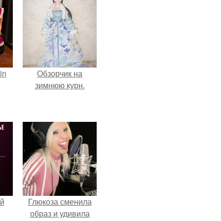
in
Обзорчик на
зимнюю курн.
й
Глюкоза сменила
образ и удивила