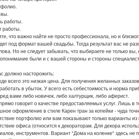
тфолио.
ывы.
ль работы.
т работы.
те, что важно найти не просто профессионала, но и близког
дет под формат вашей свадьбы. Тогда результат вас не разо
лова. Но не следует забывать, что выбираете не только вы,
опонимание были и с вашей стороны и стороны специалисто
ас должно насторожить:
жде всего это низкая цена. Для получения желанных заказо
 работать в убыток. У всего есть себестоимость и норма пр
еред вами либо новичок, либо халтурщик, либо аферист.
прямо говорит о качестве предоставляемых услуг. Лишь в т
шное оформление в стиле Карен тран за копейки - чуда точн
утствие портфолио или вам показывают только варианты из 
утствие офиса (относится к декораторам. Для декора испол
иалов, инструментов. Вариант "Дома на коленке" здесь не 