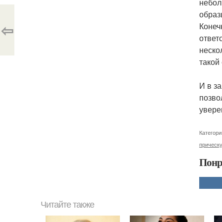
небол
образц
⇦
Конеч
ответ
неско
такой
И в з
позво
увере
Категори
прическ
Понр
Читайте также