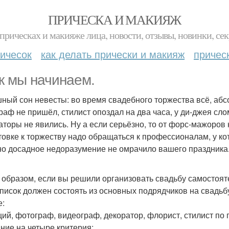
ПРИЧЕСКА И МАКИЯЖ
прическах и макияже лица, новости, отзывы, новинки, сек
ичесок
как делать прически и макияж
причес
к мы начинаем.
ный сон невесты: во время свадебного торжества всё, абсо
раф не пришёл, стилист опоздал на два часа, у ди-джея сл
аторы не явились. Ну а если серьёзно, то от форс-мажоров 
товке к торжеству надо обращаться к профессионалам, у к
но досадное недоразумение не омрачило вашего праздника
 образом, если вы решили организовать свадьбу самостояте
писок должен состоять из основных подрядчиков на свадьб
е:
ий, фотограф, видеограф, декоратор, флорист, стилист по 
ние на четыре критерия: