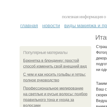
полезная информация о 
главная
новости
виды макияжа и пр
Ита
Страш
Фотог
Популярные материалы
декор
Брюнетка в блондинку: простой
подго
способ изменить свой внешний вид
ни од
С чем и как носить гольфы и гетры:
полное руководство
Таким
Профессиональное мелирование
Ваш с
на светлые и русые волосы: подбор
скоре
правильного тона и ухода за
Ведущ
волосами
внима