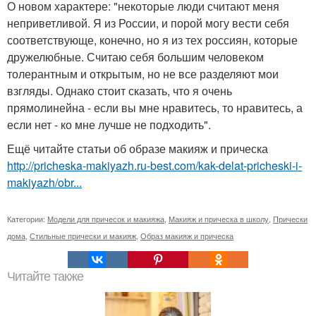
О новом характере: "некоторые люди считают меня
неприветливой. Я из России, и порой могу вести себя
соответствующе, конечно, но я из тех россиян, которые
дружелюбные. Считаю себя большим человеком
толерантным и открытым, но не все разделяют мои
взгляды. Однако стоит сказать, что я очень
прямолинейна - если вы мне нравитесь, то нравитесь, а
если нет - ко мне лучше не подходить".
Ещё читайте статьи об образе макияж и прическа
http://pricheska-makiyazh.ru-best.com/kak-delat-pricheski-i-
makiyazh/obr...
Категории:
Модели для причесок и макияжа
,
Макияж и прическа в школу
,
Прически
дома
,
Стильные прически и макияж
,
Образ макияж и прическа
Читайте также