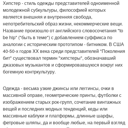
Хипстер - стиль одежды представителей одноименной
молодежной субкультуры, философией которых
является внешняя и внутренняя свобода,
непотребительский образ жизни, некоммерческие вещи.
Название произошло от английского словосочетания "to
be hip" ("быть в теме") с добавлением суффикса по
аналогии с историческим прототипом - битником. В США
40-50-х годов XX века среди представителей "Поколения
бит" существовал термин "хипстеры", обозначавший
джазовых музыкантов и сформировавшуюся вокруг них
богемную контркультуру.
Одежда - весьма узкие джинсы или леггинсы, очки в
массивной оправе, геометрические принты, футболки с
изображением старых рок-групп, сочетание винтажных
вещей и последних модных тенденций, кеды или
массивные каблуки и платформы, длинные шарфы,
фетровые шляпы, да и вообще любые, на первый взгляд