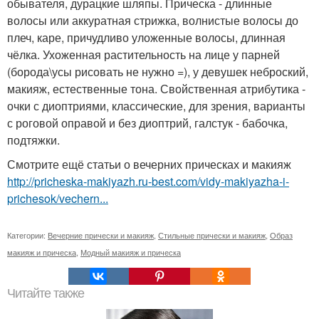
обывателя, дурацкие шляпы. Прическа - длинные
волосы или аккуратная стрижка, волнистые волосы до
плеч, каре, причудливо уложенные волосы, длинная
чёлка. Ухоженная растительность на лице у парней
(борода\усы рисовать не нужно =), у девушек неброский,
макияж, естественные тона. Свойственная атрибутика -
очки с диоптриями, классические, для зрения, варианты
с роговой оправой и без диоптрий, галстук - бабочка,
подтяжки.
Смотрите ещё статьи о вечерних прическах и макияж
http://pricheska-makiyazh.ru-best.com/vidy-makiyazha-i-
prichesok/vechern...
Категории:
Вечерние прически и макияж
,
Стильные прически и макияж
,
Образ
макияж и прическа
,
Модный макияж и прическа
Читайте также