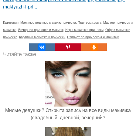
makiyazh-i-pri...
Категории:
Маникюр педикюр макияж прическа
,
Прически дома
,
Мастер причесок и
макияжа
,
Вечерние прически и макияж
,
Игры макияж и прически
,
Образ макияж и
прическа
,
Картинки макияжа и прически
,
Стилист по прическам и макияжу
Читайте также
Милые девушки? Открыта запись на все виды макияжа
(свадебный, дневной, вечерний?