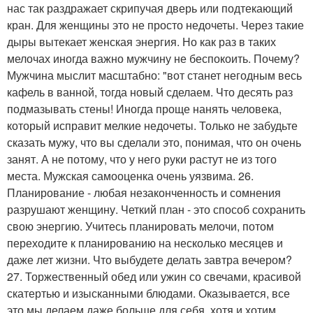
нас так раздражает скрипучая дверь или подтекающий
кран. Для женщины это не просто недочеты. Через такие
дыры вытекает женская энергия. Но как раз в таких
мелочах иногда важно мужчину не беспокоить. Почему?
Мужчина мыслит масштабно: "вот станет негодным весь
кафель в ванной, тогда новый сделаем. Что десять раз
подмазывать стены! Иногда проще нанять человека,
который исправит мелкие недочеты. Только не забудьте
сказать мужу, что вы сделали это, понимая, что он очень
занят. А не потому, что у него руки растут не из того
места. Мужская самооценка очень уязвима. 26.
Планирование - любая незаконченность и сомнения
разрушают женщину. Четкий план - это способ сохранить
свою энергию. Учитесь планировать мелочи, потом
переходите к планированию на несколько месяцев и
даже лет жизни. Что выбудете делать завтра вечером?
27. Торжественный обед или ужин со свечами, красивой
скатертью и изысканными блюдами. Оказывается, все
это мы делаем даже больше для себя, хотя и хотим