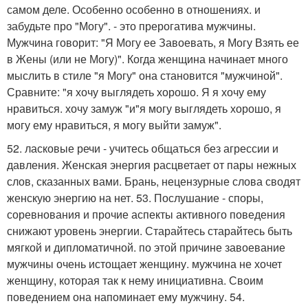
самом деле. Особенно особенно в отношениях. и
забудьте про "Могу". - это прерогатива мужчины.
Мужчина говорит: "Я Могу ее Завоевать, я Могу Взять ее
в Жены (или не Могу)". Когда женщина начинает много
мыслить в стиле "я Могу" она становится "мужчиной".
Сравните: "я хочу выглядеть хорошо. Я я хочу ему
нравиться. хочу замуж "и"я могу выглядеть хорошо, я
могу ему нравиться, я могу выйти замуж".
52. ласковые речи - учитесь общаться без агрессии и
давления. Женская энергия расцветает от пары нежных
слов, сказанных вами. Брань, нецензурные слова сводят
женскую энергию на нет. 53. Послушание - споры,
соревнования и прочие аспекты активного поведения
снижают уровень энергии. Старайтесь старайтесь быть
мягкой и дипломатичной. по этой причине завоевание
мужчины очень истощает женщину. мужчина не хочет
женщину, которая так к нему инициативна. Своим
поведением она напоминает ему мужчину. 54.