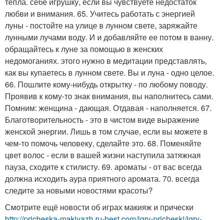
тепла. себе игрушку, если вы чувствуете недостаток
любви и внимания. 65. Учитесь работать с энергией
луны - постойте на улице в лунном свете, заряжайте
лунными лучами воду. И и добавляйте ее потом в ванну.
обращайтесь к луне за помощью в женских
недомоганиях. этого нужно в медитации представлять,
как вы купаетесь в лунном свете. Вы и луна - одно целое.
66. Пошлите кому-нибудь открытку - по любому поводу.
Проявив к кому-то знак внимания, вы наполнитесь сами.
Помним: женщина - дающая. Отдавая - наполняется. 67.
Благотворительность - это в чистом виде выражение
женской энергии. Лишь в том случае, если вы можете в
чем-то помочь человеку, сделайте это. 68. Поменяйте
цвет волос - если в вашей жизни наступила затяжная
пауза, сходите к стилисту. 69. ароматы - от вас всегда
должна исходить аура приятного аромата. 70. всегда
следите за новыми новостями красоты?
Смотрите ещё новости об играх макияж и прически
http://pricheska-makiyazh.ru-best.com/igry-pricheski/igry-