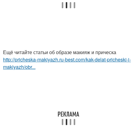
Ещё читайте статьи об образе макияж и прическа
http://pricheska-makiyazh.ru-best.com/kak-delat-pricheski-i-
makiyazh/obr...