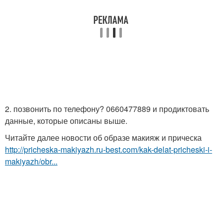
2. позвонить по телефону? 0660477889 и продиктовать
данные, которые описаны выше.
Читайте далее новости об образе макияж и прическа
http://pricheska-makiyazh.ru-best.com/kak-delat-pricheski-i-
makiyazh/obr...