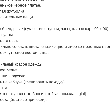
ленькое черное платье.
елая футболка.
олнительные вещи.
 брендовые (сумки, очки, туфли, часы, платки карэ 90 х 90).
ессуары.
вьте цвет.
вильно сочетать цвета (близкие цвета либо контрастные цвет
черкнуть свои достоинства.
вильный фасон одежды.
нее белье.
ашняя одежда.
ь на каблуке (тренировать походку).
фюм.
ияж (натуральные брови, стойкая помада Inglot).
ческа (быстрые прически).