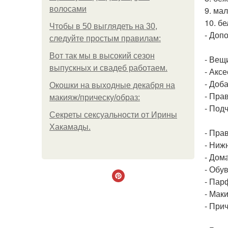
волосами
9. ма
10. б
Чтобы в 50 выглядеть на 30,
- Доп
следуйте простым правилам:
Вот так мы в высокий сезон
- Вещи
выпускных и свадеб работаем.
- Акс
- Доба
Окошки на выходные декабря на
- Пра
макияж/прическу/образ:
- Под
Секреты сексуальности от Ирины
Хакамады.
- Пра
- Ниж
- Дом
- Обув
- Пар
- Мак
- При