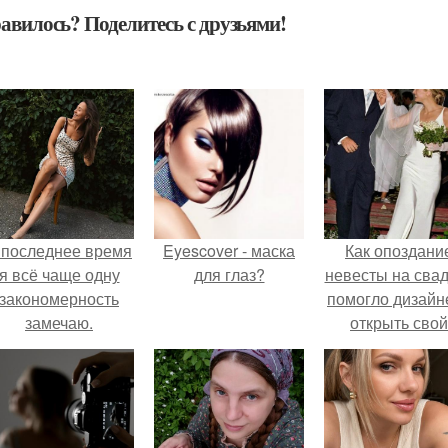
авилось? Поделитесь с друзьями!
 последнее время
Eyescover - маска
Как опоздани
я всё чаще одну
для глаз?
невесты на сва
закономерность
помогло дизайн
замечаю.
открыть свой
бренд.