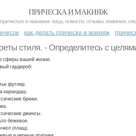
ПРИЧЕСКА И МАКИЯЖ
прическах и макияже лица, новости, отзывы, новинки, сек
ичесок
как делать прически и макияж
причес
реты стиля. - Определитесь с целям
ие сферы вашей жизни.
овый гардероб:
атье футляр.
ка карандаш.
ассические брюки.
зка.
ассические джинсы.
льто бежевое.
нчкот (плащ).
жевые и черные лодочки.