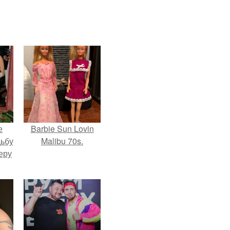
е
Barbie Sun Lovin
дьбу
Malibu 70s.
еру