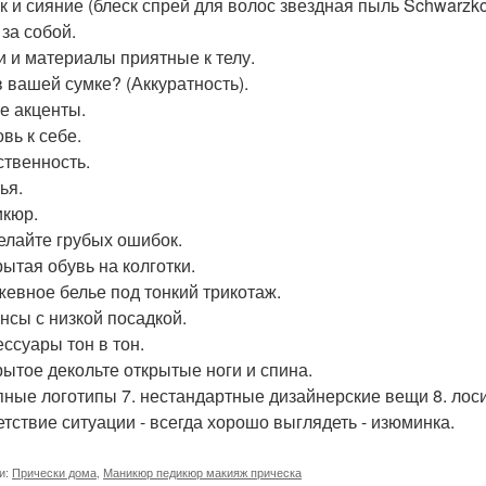
ск и сияние (блеск спрей для волос звездная пыль Schwarzk
 за собой.
ни и материалы приятные к телу.
в вашей сумке? (Аккуратность).
ие акценты.
вь к себе.
ственность.
ья.
икюр.
делайте грубых ошибок.
рытая обувь на колготки.
ужевное белье под тонкий трикотаж.
инсы с низкой посадкой.
ессуары тон в тон.
крытое декольте открытые ноги и спина.
упные логотипы 7. нестандартные дизайнерские вещи 8. лоси
етствие ситуации - всегда хорошо выглядеть - изюминка.
и:
Прически дома
,
Маникюр педикюр макияж прическа