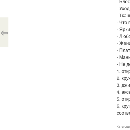
- Бле
- Уход
- Тка
- Что 
- Ярк
⇦
- Любо
- Жен
- Плат
- Ман
- Не 
1. отк
2. кр
3. дж
4. акс
5. от
6. кр
соотв
Категори