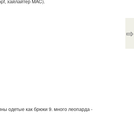
opf, хайлайтер MAC).
⇨
ны одетые как брюки 9. много леопарда -