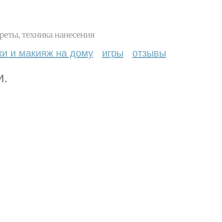
реты, техника нанесения
ки и макияж на дому
игры
отзывы
и.