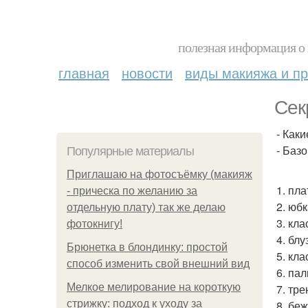
полезная информация о 
главная
новости
виды макияжа и пр
Сек
- Как
- Баз
Популярные материалы
Приглашаю на фотосъёмку (макияж
1. пл
- прическа по желанию за
2. юб
отдельную плату) так же делаю
3. кл
фотокнигу!
4. блу
Брюнетка в блондинку: простой
5. кл
способ изменить свой внешний вид
6. па
Мелкое мелирование на короткую
7. тре
стрижку: подход к уходу за
8. бе