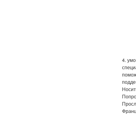
4. ум
специ
помож
подде
Носит
Попро
Просл
Франц