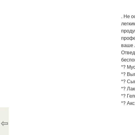
. Не 
легки
проду
профе
ваше 
Отвед
беспо
*? Мус
*? Вы
*? Сы
*? Лак
*? Гел
*? Ак
⇦