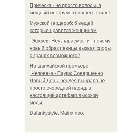
Прическа - не просто волосы, а
мощный инструмент вашего стиля!
Мужской гардероб: 6 вещей,
которые нравятся женщинам
"Эффект Неузнаваемости": почему
новый образ певицы вызвал споры
о гранях возможного?
На шанхайской премьере
"Человека - Паука: Совершенно
Новый День" зендея выбрала не
просто очередной наряд, а
настоящий артефакт высокой
моды.
Dafunkystyle. Matrix neo.