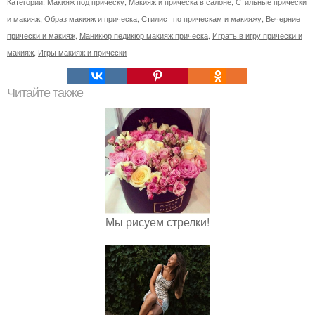
Категории:
Макияж под прическу
,
Макияж и прическа в салоне
,
Стильные прически
и макияж
,
Образ макияж и прическа
,
Стилист по прическам и макияжу
,
Вечерние
прически и макияж
,
Маникюр педикюр макияж прическа
,
Играть в игру прически и
макияж
,
Игры макияж и прически
Читайте также
Мы рисуем стрелки!