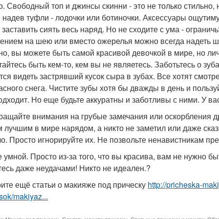
о. Свободный топ и джинсы скинни - это не только стильно,
, надев туфли - лодочки или ботиночки. Аксессуары ощутим
 заставить сиять весь наряд. Но не сходите с ума - ограни
ением на шею или вместо ожерелья можно всегда надеть ша
но, вы можете быть самой красивой девочкой в мире, но лич
тайтесь быть кем-то, кем вы не являетесь. Заботьтесь о зуб
тся видеть застрявший кусок сыра в зубах. Все хотят смотр
асного снега. Чистите зубы хотя бы дважды в день и пользу
одходит. Но еще будьте аккуратны и заботливы с ними. У ва
ращайте внимания на грубые замечания или оскорбления др
 лучшим в мире нарядом, а никто не заметил или даже сказа
о. Просто игнорируйте их. Не позвольте ненавистникам пр
е умной. Просто из-за того, что вы красива, вам не нужно б
тесь даже неудачами! Никто не идеален.?
ите ещё статьи о макияже под прическу
http://pricheska-mak
sok/makiyaz...