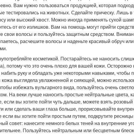
евно. Вам нужно пользоваться продукцией, которая подход
ые тестировались на животных. Сделайте прическу. Лишь в
косу или высокий хвост. Можно иногда применять сухой шамп
итесь от его излишков. Вам на помощь могут прийти средств
е свои волосы и пользуйтесь защитным средством. Внимание
паетесь, расчешите волосы и наденьте красивый обруч или 
ми.
оупотребляйте косметикой. Постарайтесь не наносить слишк
а), потому что это очень плохо для вашей кожи. Осторожно 
 набить руку и обладать уже некоторыми навыками, чтобы п
 кожа выглядела увлажненной и сияющей, можно использов
чтобы избежать вульгарного вида, пользуйтесь очень свет
ком. На веки лучше наносить простые нейтральные цвета, к
е, если вы хотите пойти чуть дальше, можете взять розовы
ти или сделать ваши глаза больше, прорисовывайте внутр
е если вы хотите пойти простым путем, подкрутите ресницы
ный совет: нанесите немного белых теней на внутренние уго
ительнее. Пользуйтесь нейтральным или бесцветным блеско