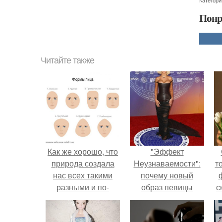
Категори
Понр
Читайте также
Как же хорошо, что
"Эффект
природа создала
Неузнаваемости":
т
нас всех такими
почему новый
разными и по-
образ певицы
с
своему
вызвал споры о
уникальными.
гранях