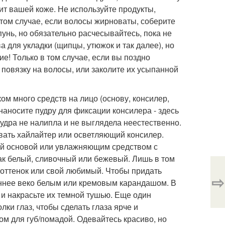
ит вашей коже. Не используйте продукты,
 том случае, если волосы жирноваты, соберите
унь, но обязательно расчесывайтесь, пока не
а для укладки (щипцы, утюжок и так далее), но
! Только в том случае, если вы поздно
повязку на волосы, или заколите их усыпанной
ом много средств на лицо (основу, консилер,
наносите пудру для фиксации консилера - здесь
удра не налипла и не выглядела неестественно.
ать хайлайтер или осветляющий консилер.
лой основой или увлажняющим средством с
ак белый, сливочный или бежевый. Лишь в том
й оттенок или свой любимый. Чтобы придать
⇨
еннее веко белым или кремовым карандашом. В
 и накрасьте их темной тушью. Еще один
лки глаз, чтобы сделать глаза ярче и
м для губ/помадой. Одевайтесь красиво, но