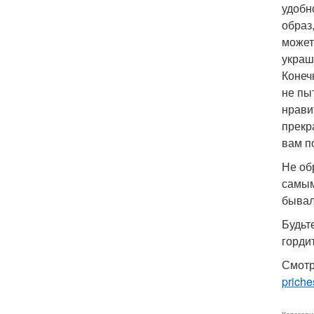
удобн
образ
может
украш
Конеч
не пы
нрави
прекр
вам п
Не об
самым
бывал
Будьт
горди
Смотр
priche