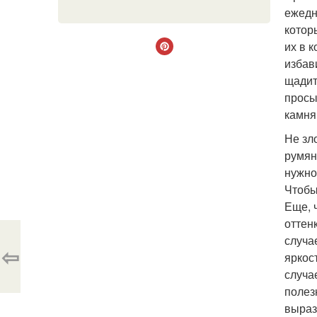
ежедн
котор
их в 
избав
щадит
просы
камня
Не зл
румян
нужно
Чтобы
Еще, 
оттен
случа
⇦
яркос
случа
полез
выраз