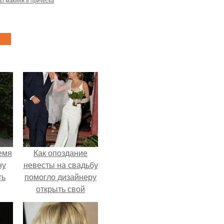
з макияж и прическа
емя
Как опоздание
ну
невесты на свадьбу
ть
помогло дизайнеру
открыть свой
бренд.