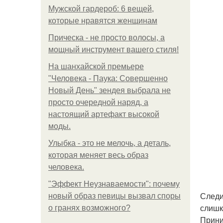
Мужской гардероб: 6 вещей,
которые нравятся женщинам
Прическа - не просто волосы, а
мощный инструмент вашего стиля!
На шанхайской премьере
"Человека - Паука: Совершенно
Новый День" зендея выбрала не
просто очередной наряд, а
настоящий артефакт высокой
моды.
Улыбка - это не мелочь, а деталь,
которая меняет весь образ
человека.
"Эффект Неузнаваемости": почему
Следи
новый образ певицы вызвал споры
слишк
о гранях возможного?
Прини