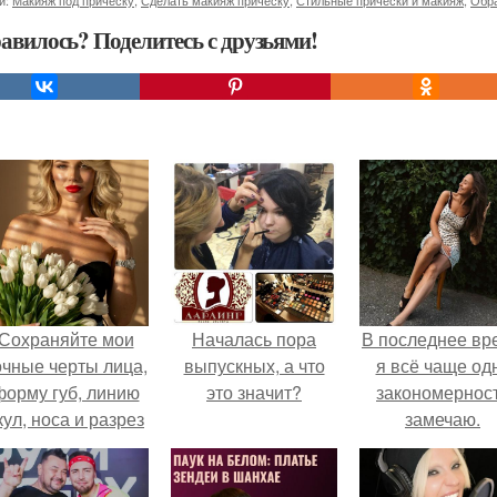
и:
Макияж под прическу
,
Сделать макияж прическу
,
Стильные прически и макияж
,
Обра
авилось? Поделитесь с друзьями!
Сохраняйте мои
Началась пора
В последнее вр
очные черты лица,
выпускных, а что
я всё чаще од
форму губ, линию
это значит?
закономернос
кул, носа и разрез
замечаю.
глаз.