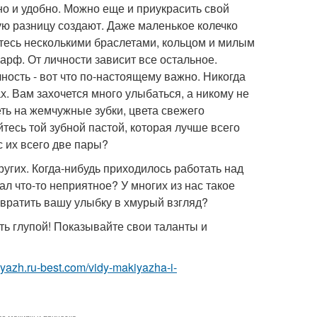
 но и удобно. Можно еще и приукрасить свой
ую разницу создают. Даже маленькое колечко
чьтесь несколькими браслетами, кольцом и милым
рф. От личности зависит все остальное.
ность - вот что по-настоящему важно. Никогда
ах. Вам захочется много улыбаться, а никому не
еть на жемчужные зубки, цвета свежего
йтесь той зубной пастой, которая лучше всего
с их всего две пары?
угих. Когда-нибудь приходилось работать над
л что-то неприятное? У многих из нас такое
евратить вашу улыбку в хмурый взгляд?
ыть глупой! Показывайте свои таланты и
iyazh.ru-best.com/vidy-makiyazha-i-