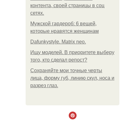
контента, своей страницы в соц
сетях.
Мужской гардероб: 6 вещей,
которые нравятся женщинам
Dafunkystyle. Matrix neo.
Ищу моделей. В приоритете выберу
того, кто сделал репост?
Сохраняйте мои точные черты
лица, форму губ, линию скул, носа и
разрез глаз.