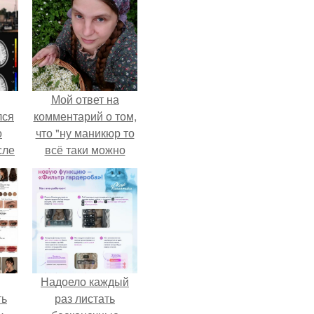
Мой ответ на
лся
комментарий о том,
о
что "ну маникюр то
сле
всё таки можно
нь
было бы сделать.
мым
ом.
Надоело каждый
ть
раз листать