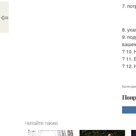
7. по
⇦
8. ух
9. по
вашем
? 10. 
? 11.
? 12.
Категори
Понр
Читайте также