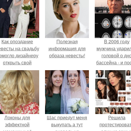
Как опоздание
Полезная
В 2006 году
евесты на свадьбу
информация для
мужчина удари
омогло дизайнеру
образа невесты!
головой о дн
открыть свой
бассейна - и по
бренд.
этого его жиз
изменилась са
странным образ
Локоны для
Щас приедут меня
Решила
эффектной
выкупать а тут
протестирова