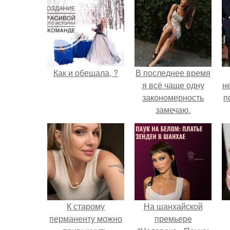
Как и обещала, ?
В последнее время
я всё чаще одну
н
закономерность
п
замечаю.
К старому
На шанхайской
перманенту можно
премьере