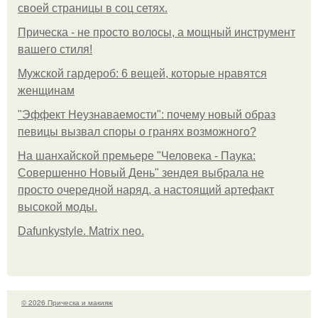
своей страницы в соц сетях.
Прическа - не просто волосы, а мощный инструмент
вашего стиля!
Мужской гардероб: 6 вещей, которые нравятся
женщинам
"Эффект Неузнаваемости": почему новый образ
певицы вызвал споры о гранях возможного?
На шанхайской премьере "Человека - Паука:
Совершенно Новый День" зендея выбрала не
просто очередной наряд, а настоящий артефакт
высокой моды.
Dafunkystyle. Matrix neo.
© 2026 Прическа и макияж