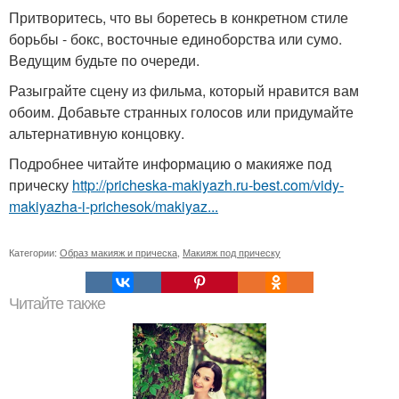
Притворитесь, что вы боретесь в конкретном стиле
борьбы - бокс, восточные единоборства или сумо.
Ведущим будьте по очереди.
Разыграйте сцену из фильма, который нравится вам
обоим. Добавьте странных голосов или придумайте
альтернативную концовку.
Подробнее читайте информацию о макияже под
прическу
http://pricheska-makiyazh.ru-best.com/vidy-
makiyazha-i-prichesok/makiyaz...
Категории:
Образ макияж и прическа
,
Макияж под прическу
Читайте также