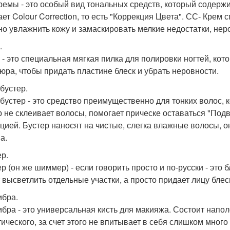
ремы - это особый вид тональных средств, который содер
ает Colour Correction, то есть "Коррекция Цвета". СС- Крем
но увлажнить кожу и замаскировать мелкие недостатки, нер
.
- это специальная мягкая пилка для полировки ногтей, ко
юра, чтобы придать пластине блеск и убрать неровности.
 бустер.
- бустер - это средство преимущественно для тонких волос, 
р не склеивает волосы, помогает прическе оставаться "Подв
цией. Бустер наносят на чистые, слегка влажные волосы, о
а.
ер.
р (он же шиммер) - если говорить просто и по-русски - это б
 высветлить отдельные участки, а просто придает лицу блес
бра.
бра - это универсальная кисть для макияжа. Состоит напол
тического, за счет этого не впитывает в себя слишком много