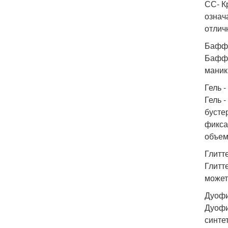
СС- К
означ
отлич
Бафф
Бафф 
маник
Гель -
Гель 
бусте
фикса
объем
Глитт
Глитте
может
Дуофи
Дуофи
синте