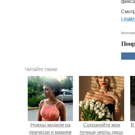
фикса
Смотр
i-maki
Категори
Понр
Читайте также
Нужны модели на
Сохраняйте мои
В
прически и макияж
точные черты лица,