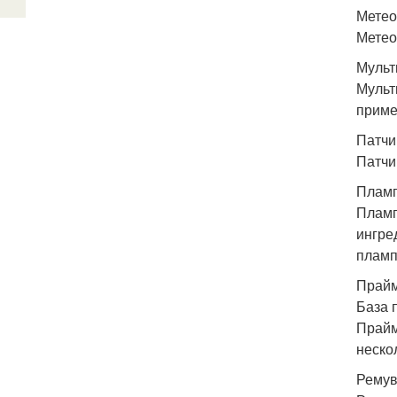
Метео
Метео
Мульт
Мульт
приме
Патчи
Патчи
Пламп
Пламп
ингре
пламп
Прайм
База 
Прайм
неско
Ремув