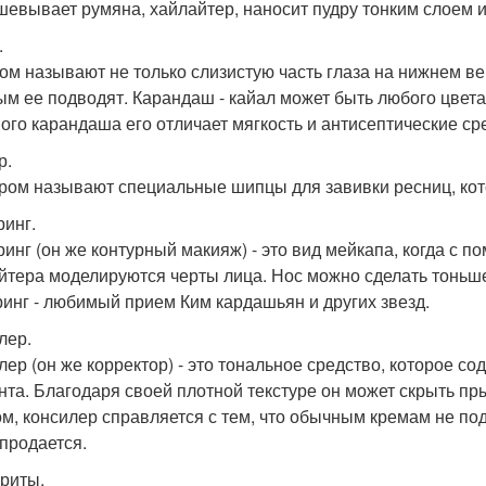
шевывает румяна, хайлайтер, наносит пудру тонким слоем и 
.
ом называют не только слизистую часть глаза на нижнем ве
ым ее подводят. Карандаш - кайал может быть любого цвет
ого карандаша его отличает мягкость и антисептические сре
р.
ром называют специальные шипцы для завивки ресниц, кото
ринг.
ринг (он же контурный макияж) - это вид мейкапа, когда с 
йтера моделируются черты лица. Нос можно сделать тоньш
ринг - любимый прием Ким кардашьян и других звезд.
лер.
лер (он же корректор) - это тональное средство, которое 
нта. Благодаря своей плотной текстуре он может скрыть пр
м, консилер справляется с тем, что обычным кремам не под
 продается.
риты.