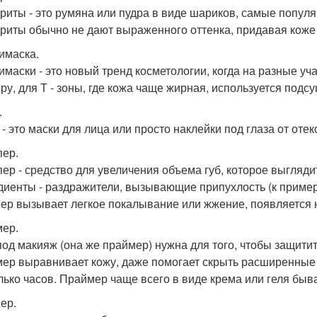
риты - это румяна или пудра в виде шариков, самые популя
риты обычно не дают выраженного оттенка, придавая коже 
имаска.
имаски - это новый тренд косметологии, когда на разные уч
ру, для Т - зоны, где кожа чаще жирная, используется подс
.
 - это маски для лица или просто наклейки под глаза от оте
ер.
ер - средство для увеличения объема губ, которое выглядит
диенты - раздражители, вызывающие припухлость (к пример
ер вызывает легкое покалывание или жжение, появляется н
ер.
под макияж (она же праймер) нужна для того, чтобы защити
ер выравнивает кожу, даже помогает скрыть расширенные 
лько часов. Праймер чаще всего в виде крема или геля быва
ер.