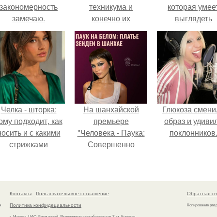
закономерность
техникума и
которая умее
замечаю.
конечно их
выглядеть
мамочки!
привлекательн
элегантно в лю
ситуации.
Челка - шторка:
На шанхайской
Глюкоза смени
ому подходит, как
премьере
образ и удиви
носить и с какими
"Человека - Паука:
поклонников
стрижками
Совершенно
сочетать.
Новый День"
зендея выбрала не
просто очередной
наряд, а настоящий
Контакты
Пользовательское соглашение
Обратная св
артефакт высокой
Политика конфидециальности
а
Копирование раз
моды.
г. Москва, ЦАО, Басманный, Яковоапостольский переулок 7, м. Курская