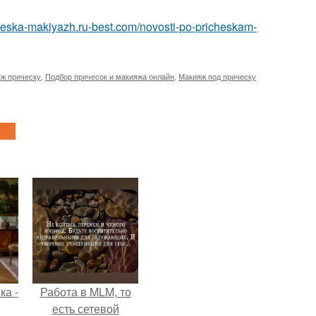
cheska-makiyazh.ru-best.com/novosti-po-pricheskam-
ж прическу
,
Подбор причесок и макияжа онлайн
,
Макияж под прическу
ка -
Работа в MLM, то
есть сетевой