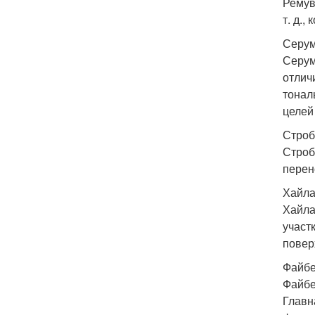
Ремув
т. д.,
Серум
Серум
отлич
тонал
целей 
Строб
Строб
перен
Хайла
Хайла
участ
повер
Файбе
Файбе
Главн