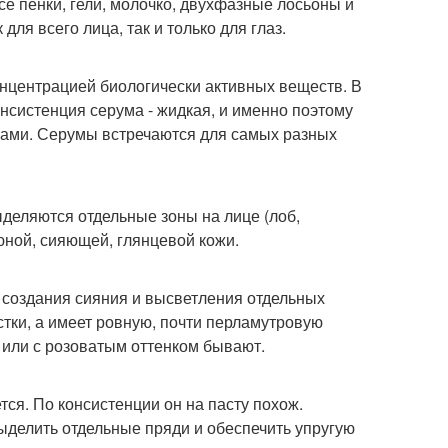
е пенки, гели, молочко, двухфазные лосьоны и
для всего лица, так и только для глаз.
онцентрацией биологически активных веществ. В
онсистенция серума - жидкая, и именно поэтому
ками. Серумы встречаются для самых разных
ыделяются отдельные зоны на лице (лоб,
юной, сияющей, глянцевой кожи.
 создания сияния и высветления отдельных
естки, а имеет ровную, почти перламутровую
 или с розоватым оттенком бывают.
тся. По консистенции он на пасту похож.
выделить отдельные пряди и обеспечить упругую