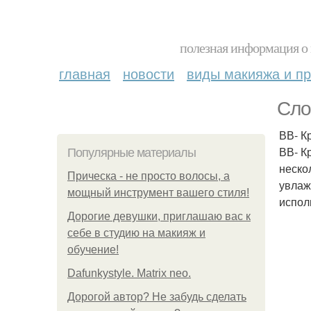
полезная информация о 
главная
новости
виды макияжа и пр
Сло
ВВ- К
ВВ- К
Популярные материалы
неско
Прическа - не просто волосы, а
увлаж
мощный инструмент вашего стиля!
испол
Дорогие девушки, приглашаю вас к
себе в студию на макияж и
обучение!
Dafunkystyle. Matrix neo.
Дорогой автор? Не забудь сделать