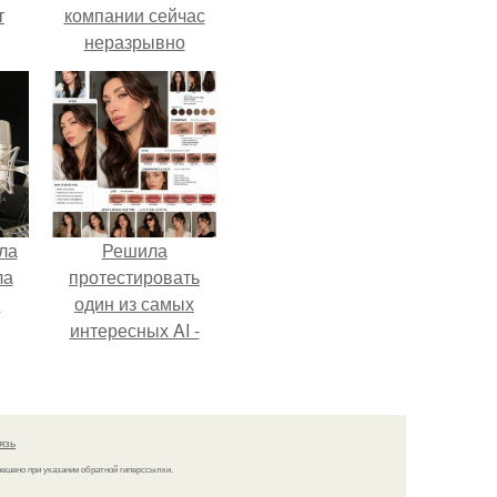
т
компании сейчас
неразрывно
о и
связана с создание
бои
своего контента,
своей страницы в
соц сетях.
ла
Решила
ла
протестировать
.
один из самых
интересных AI -
промтов для бьюти
- анализа.
язь
решено при указании обратной гиперссылки.