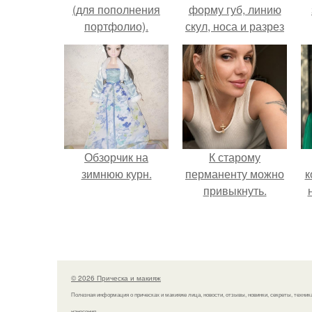
(для пополнения
форму губ, линию
портфолио).
скул, носа и разрез
глаз.
Обзорчик на
К старому
зимнюю курн.
перманенту можно
к
привыкнуть.
© 2026 Прическа и макияж
Полезная информация о прическах и макияже лица, новости, отзывы, новинки, секреты, техник
нанесения