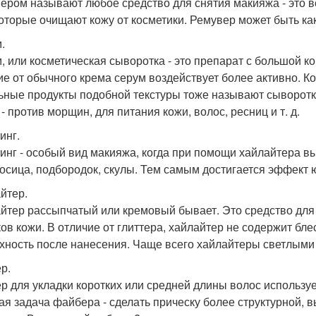
ером называют любое средство для снятия макияжа - это вс
 которые очищают кожу от косметики. Ремувер может быть как 
.
, или косметическая сыворотка - это препарат с большой к
ие от обычного крема серум воздействует более активно. К
ьные продукты подобной текстуры тоже называют сыворот
- против морщин, для питания кожи, волос, ресниц и т. д.
инг.
инг - особый вид макияжа, когда при помощи хайлайтера в
осица, подбородок, скулы. Тем самым достигается эффект 
йтер.
йтер рассыпчатый или кремовый бывает. Это средство для
ков кожи. В отличие от глиттера, хайлайтер не содержит бл
хность после нанесения. Чаще всего хайлайтеры светлыми
р.
р для укладки коротких или средней длины волос используе
ая задача файбера - сделать прическу более структурной, 