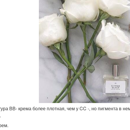
стура ВВ- крема более плотная, чем у CC -, но пигмента в н
.
рем.