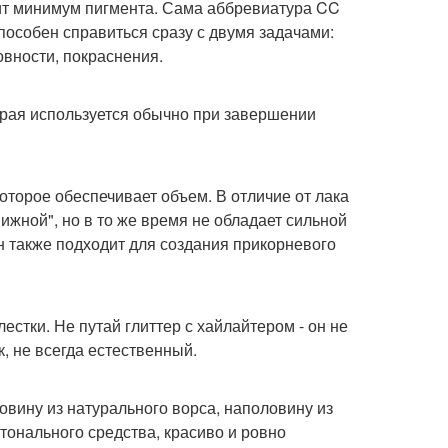
жит минимум пигмента. Сама аббревиатура CC
 способен справиться сразу с двумя задачами:
овности, покраснения.
торая используется обычно при завершении
которое обеспечивает объем. В отличие от лака
ижной", но в то же время не обладает сильной
н также подходит для создания прикорневого
лестки. Не путай глиттер с хайлайтером - он не
к, не всегда естественный.
овину из натурального ворса, наполовину из
 тонального средства, красиво и ровно