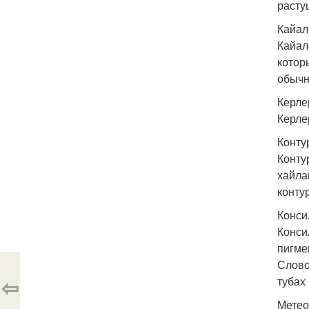
расту
Кайал
Кайал
котор
обычн
Керле
Керле
Конту
Конту
хайла
конту
Конси
Конси
пигме
Слово
⇦
тубах
Метео