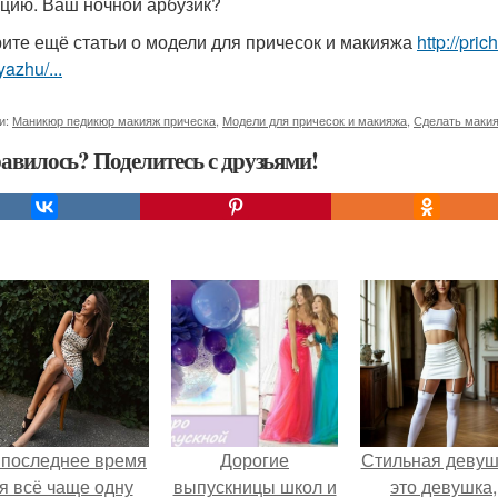
цию. Ваш ночной арбузик?
ите ещё статьи о модели для причесок и макияжа
http://pri
yazhu/...
и:
Маникюр педикюр макияж прическа
,
Модели для причесок и макияжа
,
Сделать макия
авилось? Поделитесь с друзьями!
 последнее время
Дорогие
Стильная девуш
я всё чаще одну
выпускницы школ и
это девушка,