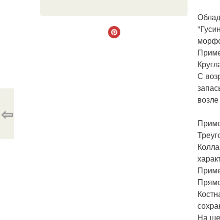
Облад
"Гуси
морфо
Приме
Кругл
С воз
запас
возле
⇦
Приме
Треуг
Колла
харак
Приме
Прямо
Костн
сохра
На ше