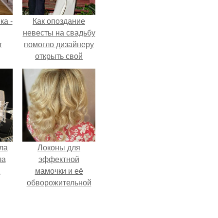
ка -
Как опоздание
невесты на свадьбу
т
помогло дизайнеру
открыть свой
о и
бренд.
бои
ла
Локоны для
ла
эффектной
.
мамочки и её
обворожительной
дочурки.