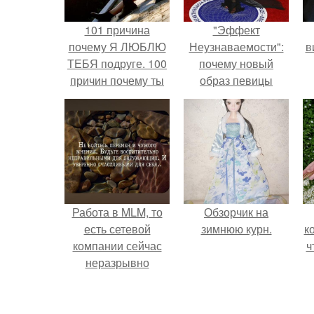
101 причина
"Эффект
почему Я ЛЮБЛЮ
Неузнаваемости":
в
ТЕБЯ подруге. 100
почему новый
причин почему ты
образ певицы
моя лучшая
вызвал споры о
подруга.
гранях
возможного?
Работа в MLM, то
Обзорчик на
есть сетевой
зимнюю курн.
к
компании сейчас
ч
неразрывно
связана с создание
своего контента,
своей страницы в