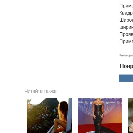
Приме
Квадр
Широк
ширин
Прояв
Приме
Категори
Понр
Читайте также