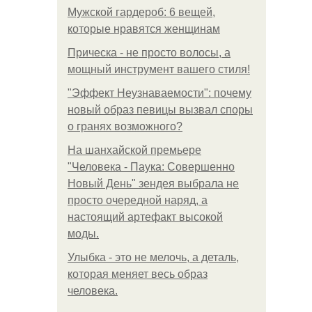
Мужской гардероб: 6 вещей,
которые нравятся женщинам
Прическа - не просто волосы, а
мощный инструмент вашего стиля!
"Эффект Неузнаваемости": почему
новый образ певицы вызвал споры
о гранях возможного?
На шанхайской премьере
"Человека - Паука: Совершенно
Новый День" зендея выбрала не
просто очередной наряд, а
настоящий артефакт высокой
моды.
Улыбка - это не мелочь, а деталь,
которая меняет весь образ
человека.