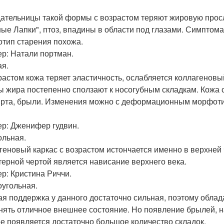
ательницы такой формы с возрастом теряют жировую просло
ные Лапки", птоз, впадины в области под глазами. Симптом
тип старения похожа.
р: Натали портман.
ая.
растом кожа теряет эластичность, ослабляется коллагенов
ы жира постепенно сползают к носогубным складкам. Кожа
 рта, брыли. Изменения можно с деформационным морфоти
р: Дженифер гудвин.
ольная.
геновый каркас с возрастом истончается именно в верхней ч
терной чертой является нависание верхнего века.
р: Кристина Риччи.
угольная.
ая поддержка у данного достаточно сильная, поэтому обла
нять отличное внешнее состояние. Но появление брылей, на
е появляется достаточно большое количество складок.