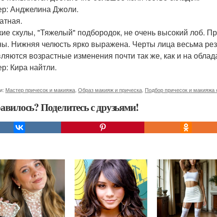
р: Анджелина Джоли.
атная.
ие скулы, "Тяжелый" подбородок, не очень высокий лоб. 
ы. Нижняя челюсть ярко выражена. Черты лица весьма рез
ляются возрастные изменения почти так же, как и на обла
р: Кира найтли.
и:
Мастер причесок и макияжа
,
Образ макияж и прическа
,
Подбор причесок и макияжа 
авилось? Поделитесь с друзьями!