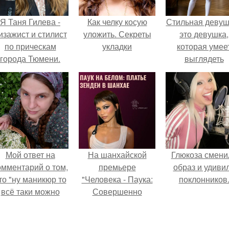
Я Таня Гилева -
Как челку косую
Стильная девуш
изажист и стилист
уложить. Секреты
это девушка,
по прическам
укладки
которая умее
города Тюмени.
выглядеть
привлекательн
элегантно в лю
ситуации.
Мой ответ на
На шанхайской
Глюкоза смени
омментарий о том,
премьере
образ и удиви
то "ну маникюр то
"Человека - Паука:
поклонников
всё таки можно
Совершенно
было бы сделать.
Новый День"
зендея выбрала не
просто очередной