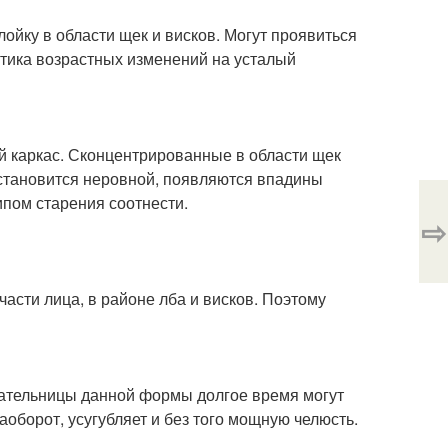
йку в области щек и висков. Могут проявиться
атика возрастных изменений на усталый
ый каркас. Сконцентрированные в области щек
 становится неровной, появляются впадины
пом старения соотнести.
⇨
асти лица, в районе лба и висков. Поэтому
дательницы данной формы долгое время могут
оборот, усугубляет и без того мощную челюсть.