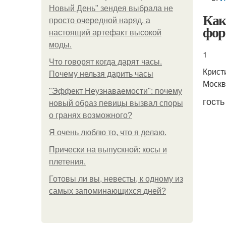
Новый День" зендея выбрала не
Как
просто очередной наряд, а
фор
настоящий артефакт высокой
моды.
1
Что говорят когда дарят часы.
Крист
Почему нельзя дарить часы
Москв
"Эффект Неузнаваемости": почему
гость
новый образ певицы вызвал споры
о гранях возможного?
Я очень люблю то, что я делаю.
Прически на выпускной: косы и
плетения.
Готовы ли вы, невесты, к одному из
самых запоминающихся дней?