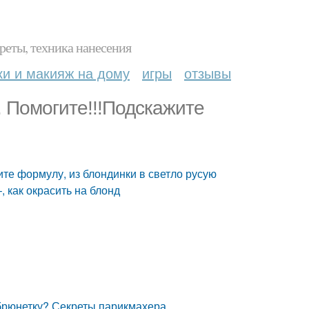
реты, техника нанесения
ки и макияж на дому
игры
отзывы
. Помогите!!!Подскажите
ите формулу, из блондинки в светло русую
, как окрасить на блонд
 брюнетку? Секреты парикмахера