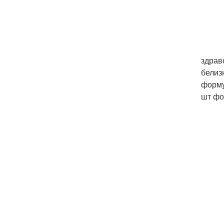
здравс
белиз
форму
шт фо