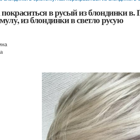
 покраситься в русый из блондинки в.
мулу, из блондинки в светло русую
ина
а