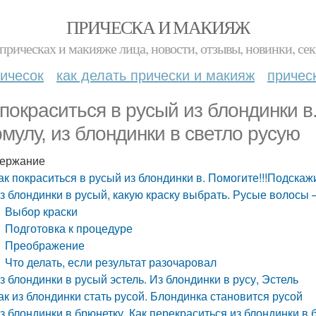
ПРИЧЕСКА И МАКИЯЖ
прическах и макияже лица, новости, отзывы, новинки, сек
ичесок
как делать прически и макияж
причес
 покраситься в русый из блондинки в
мулу, из блондинки в светло русую
ержание
ак покраситься в русый из блондинки в. Помогите!!!Подскаж
з блондинки в русый, какую краску выбрать. Русые волосы –
Выбор краски
Подготовка к процедуре
Преображение
Что делать, если результат разочаровал
з блондинки в русый эстель. Из блондинки в русу, Эстель
ак из блондинки стать русой. Блондинка становится русой
з блондинки в брюнетку. Как перекраситься из блондинки в