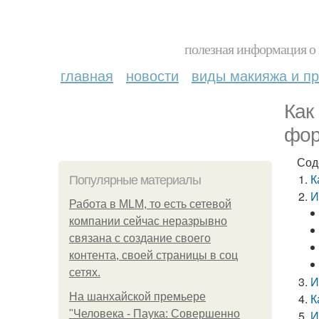
полезная информация о 
главная
новости
виды макияжа и пр
Как
фор
Сод
К
Популярные материалы
И
Работа в MLM, то есть сетевой
компании сейчас неразрывно
связана с создание своего
контента, своей страницы в соц
сетях.
И
На шанхайской премьере
К
"Человека - Паука: Совершенно
И