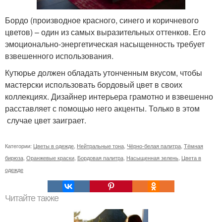
Бордо (производное красного, синего и коричневого
цветов) – один из самых выразительных оттенков. Его
эмоционально-энергетическая насыщенность требует
взвешенного использования.
Кутюрье должен обладать утонченным вкусом, чтобы
мастерски использовать бордовый цвет в своих
коллекциях. Дизайнер интерьера грамотно и взвешенно
расставляет с помощью него акценты. Только в этом
случае цвет заиграет.
Категории:
Цветы в одежде
,
Нейтральные тона
,
Чёрно-белая палитра
,
Тёмная
бирюза
,
Оранжевые краски
,
Бордовая палитра
,
Насыщенная зелень
,
Цвета в
одежде
Читайте также