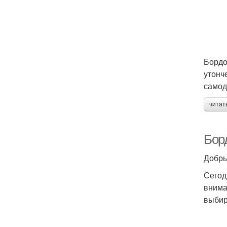
Бордо
утонч
самод
читат
Бор
Добры
Сегод
внима
выбир