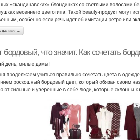
ных «скандинавских» блондинках со светлыми волосами без
вушках весеннего цветотипа. Такой beauty-продукт могут ис
венным, особенно если речь идет об имитации ретро или эк
ь дальше →
 бордовый, что значит. Как сочетать бор
й день, милые дамы!
ня продолжаем учиться правильно сочетать цвета в одежде
нием роскошный бордовый цвет, который обязан своим наз
ают сильные и уверенные в себе люди, которые склонны к