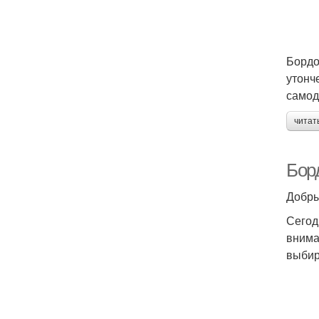
Бордо
утонч
самод
читат
Борд
Добры
Сегод
внима
выбир