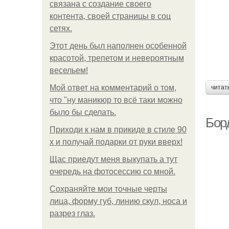
связана с создание своего
контента, своей страницы в соц
сетях.
Этот день был наполнен особенной
красотой, трепетом и невероятным
весельем!
Мой ответ на комментарий о том,
читат
что "ну маникюр то всё таки можно
было бы сделать.
Бор
Приходи к нам в прикиде в стиле 90
х и получай подарки от руки вверх!
Щас приедут меня выкупать а тут
очередь на фотосессию со мной.
Сохраняйте мои точные черты
лица, форму губ, линию скул, носа и
разрез глаз.