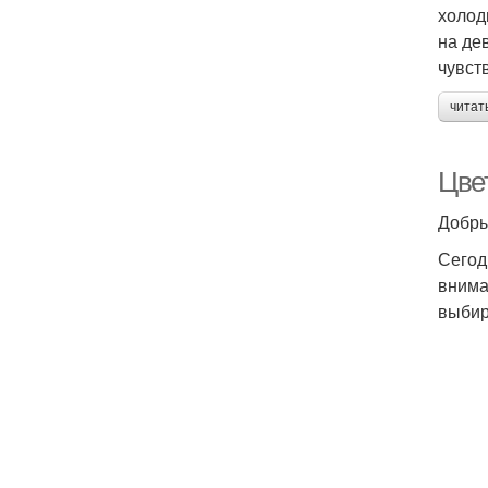
холод
на де
чувст
читат
Цвет
Добры
Сегод
внима
выбир