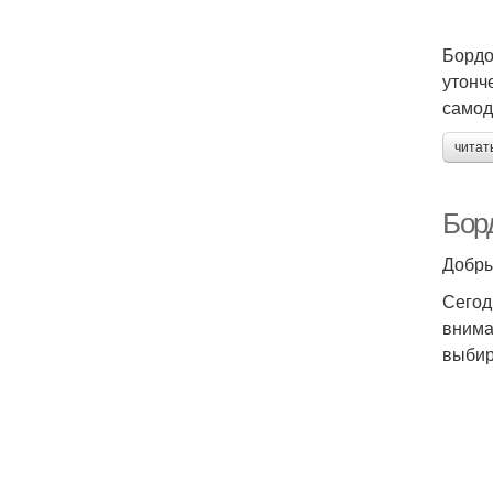
Бордо
утонч
самод
читат
Бор
Добры
Сегод
внима
выбир