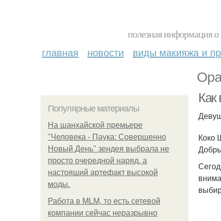
полезная информация о 
главная
новости
виды макияжа и пр
Ора
Как 
Популярные материалы
Девуш
На шанхайской премьере
Коко 
"Человека - Паука: Совершенно
Добры
Новый День" зендея выбрала не
просто очередной наряд, а
Сегод
настоящий артефакт высокой
внима
моды.
выбир
Работа в MLM, то есть сетевой
компании сейчас неразрывно