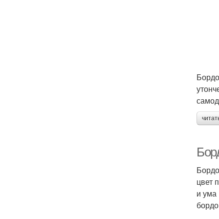
Бордо
утонч
самод
читат
Борд
Бордо
цвет 
и ума
бордо