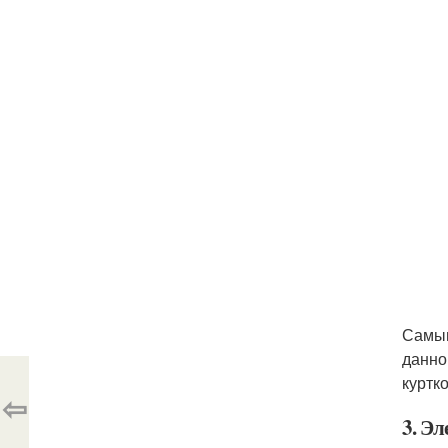
Самым
данно
куртко
⇦
3. Э