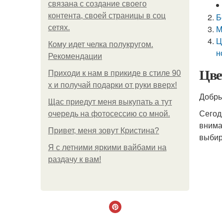
связана с создание своего
контента, своей страницы в соц
Б
сетях.
М
Ц
Кому идет челка полукругом.
н
Рекомендации
Цве
Приходи к нам в прикиде в стиле 90
х и получай подарки от руки вверх!
Добры
Щас приедут меня выкупать а тут
Сегод
очередь на фотосессию со мной.
внима
Привет, меня зовут Кристина?
выбир
Я с летними яркими вайбами на
раздачу к вам!