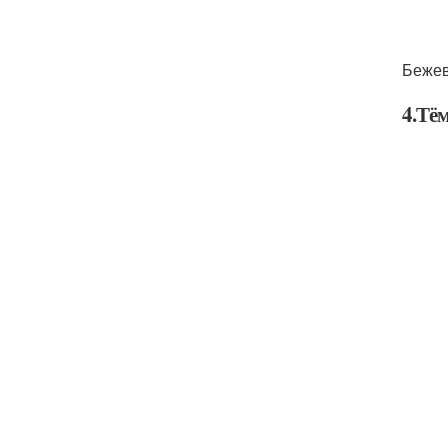
Бежев
4.Тё