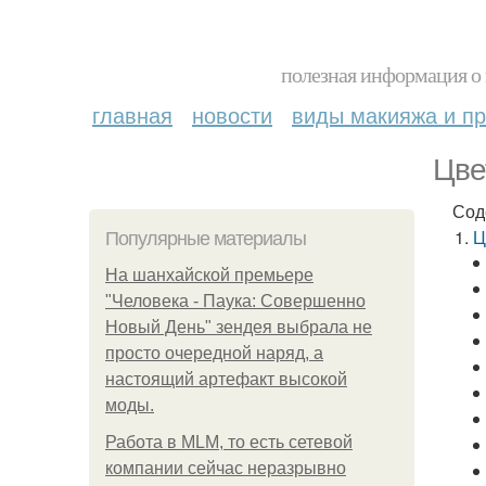
полезная информация о 
главная
новости
виды макияжа и пр
Цве
Сод
Ц
Популярные материалы
На шанхайской премьере
"Человека - Паука: Совершенно
Новый День" зендея выбрала не
просто очередной наряд, а
настоящий артефакт высокой
моды.
Работа в MLM, то есть сетевой
компании сейчас неразрывно