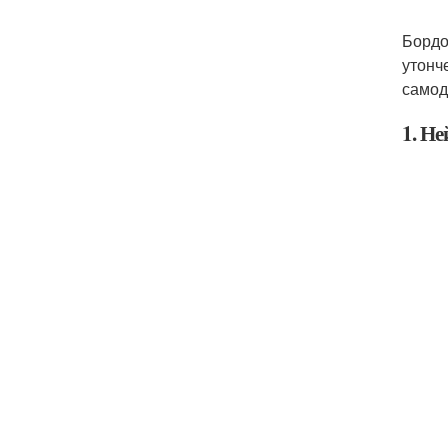
Бордо
утонч
самод
1. Н