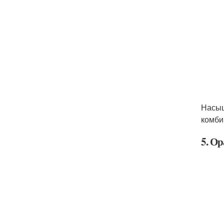
Насыщ
комби
5. О