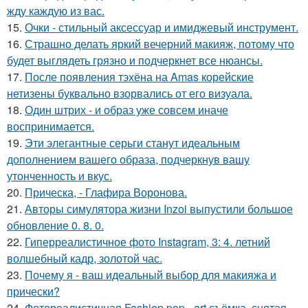
жду каждую из вас.
15.
Очки - стильный аксессуар и имиджевый инструмент.
16.
Страшно делать яркий вечерний макияж, потому что
будет выглядеть грязно и подчеркнет все нюансы.
17.
После появления тэхёна на Amas корейские
нетизены буквально взорвались от его визуала.
18.
Один штрих - и образ уже совсем иначе
воспринимается.
19.
Эти элегантные серьги станут идеальным
дополнением вашего образа, подчеркнув вашу
утонченность и вкус.
20.
Прическа, - Глафира Воронова.
21.
Авторы симулятора жизни Inzoi выпустили большое
обновление 0. 8. 0.
22.
Гиперреалистичное фото Instagram, 3: 4. летний
волшебный кадр, золотой час.
23.
Почему я - ваш идеальный выбор для макияжа и
прически?
24.
Фотореалистичная Fashion pop - art съёмка, снятая