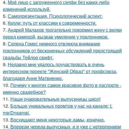
4.
Моё лицо с загруженного селфи без каких-либо
изменений используй.
5.
Самопрезентация. Психологический аспект.
6.
Келли: путь от классики к современности.
7.
Андрей Малахов трогательно покормил жену с вилки
перед камерой, вызвав умиление у поклонников.
8.
Селена Гомес немного отвлекла внимание
поклонников от бесконечных обсуждений предстоящей
свадьбы Тейлор свифт.
9.
Недавно мне удалось поучаствовать в очень
интересном проекте "Женский Образ" от профсоюза,
благодаря Анне Матвиенко.
10.
Почему у многих самое красивое фото в паспорте -
именно свадебное?
11.
Наши очаровательные выпускницы школ!
12.
Больше уникальных промтов у нас на канале: t.
me/Dnsamai.
13.
Восхищают меня некоторые дамы, конечно.
14.
Впереди череда выпускных, и я уже с нетерпением