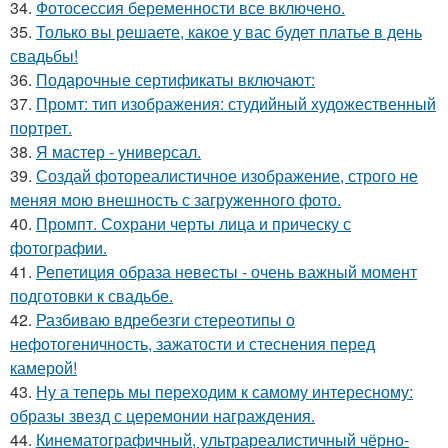
34.
Фотосессия беременности все включено.
35.
Только вы решаете, какое у вас будет платье в день
свадьбы!
36.
Подарочные сертификаты включают:
37.
Промт: тип изображения: студийный художественный
портрет.
38.
Я мастер - универсал.
39.
Создай фотореалистичное изображение, строго не
меняя мою внешность с загруженного фото.
40.
Промпт. Сохрани черты лица и прическу с
фотографии.
41.
Репетиция образа невесты - очень важный момент
подготовки к свадьбе.
42.
Разбиваю вдребезги стереотипы о
нефотогеничность, зажатости и стеснения перед
камерой!
43.
Ну а теперь мы переходим к самому интересному:
образы звезд с церемонии награждения.
44.
Кинематографичный, ультрареалистичный чёрно-