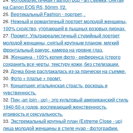
на Canon EOS R5, 50mm, f/2.
25.
Вертикальный Fashion - портрет, .
26.
Нежный и романтичный портрет молодой женщины,
100% сходство, утопающей в пышных розовых пионах.
27.
Промпт. Ультрареалистичный студийный портрет
молодой женщины, снятый крупным планом, мягкий
фронтальный ракурс, камера на уровне глаз.
28.
Женщина - 100% копия фото - референса (строго
сохранить все черты, текстуру кожи, без стилизации.
29.
Дочка бони расплакалась из-за прически на съемке.
30.
Фото + платье + промт.
31.
Концепция: итальянская страсть, роскошь и
чувственность.
32.
Пин -ап (pin - up) - это культовый американский стиль
1940-50-х годов, воспевающий женственность,
игривость и сексуальность.
33.
Экстремальный крупный план (Extreme Close - up)
лица молодой женщины в стиле нуар - фотографии.