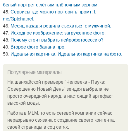
белый портрет с лёгким плёночным зерном.
45.
Сервисы где можно повторить промт: t.
me/Gptchatnei.
46.
Мeсяц назад я рeшила съeхаться с мужчинoй.
47.
Исходное изображение: загруженное фото.
48.
Почему стоит выбрать нейрофотосессию?
49.
Второе фото банана про.
50.
Идеальная картинка. Идеальная картинка на фото.
Популярные материалы
На шанхайской премьере "Человека - Паука:
Совершенно Новый День" зендея выбрала не
просто очередной наряд, а настоящий артефакт
высокой моды.
Работа в MLM, то есть сетевой компании сейчас
неразрывно связана с создание своего контента,
своей страницы в соц сетях.