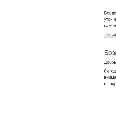
Бордо
утонч
самод
читат
Бор
Добры
Сегод
внима
выбир