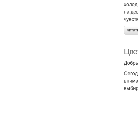
холод
на де
чувст
читат
Цвет
Добры
Сегод
внима
выбир