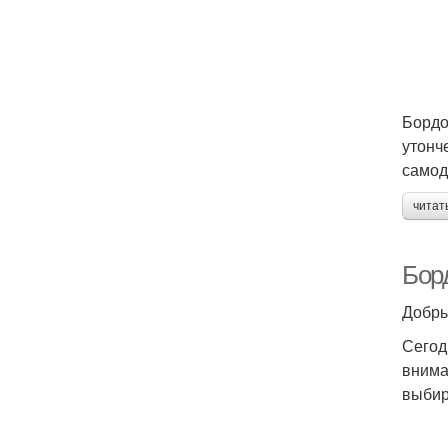
Бордо
утонч
самод
читат
Бор
Добры
Сегод
внима
выбир