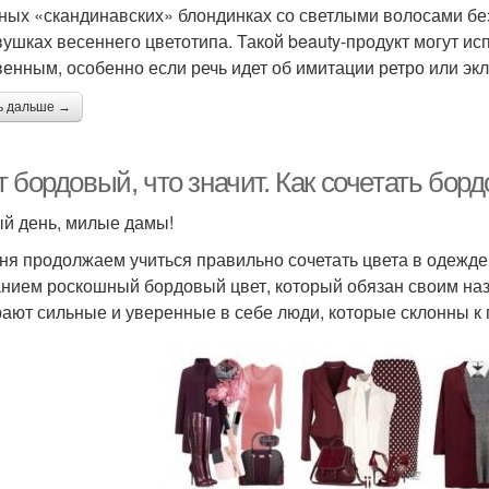
ных «скандинавских» блондинках со светлыми волосами без
вушках весеннего цветотипа. Такой beauty-продукт могут ис
венным, особенно если речь идет об имитации ретро или эк
ь дальше →
 бордовый, что значит. Как сочетать бор
й день, милые дамы!
ня продолжаем учиться правильно сочетать цвета в одежде
нием роскошный бордовый цвет, который обязан своим наз
ают сильные и уверенные в себе люди, которые склонны к