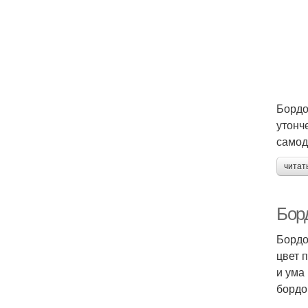
Бордо
утонч
самод
читат
Борд
Бордо
цвет 
и ума
бордо