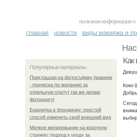
полезная информация о 
главная
новости
виды макияжа и пр
Нас
Как 
Популярные материалы
Девуш
Приглашаю на фотосъёмку (макияж
Коко 
- прическа по желанию за
Добры
отдельную плату) так же делаю
фотокнигу!
Сегод
внима
Брюнетка в блондинку: простой
выбир
способ изменить свой внешний вид
Мелкое мелирование на короткую
стрижку: подход к уходу за