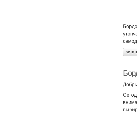
Бордо
утонч
самод
читат
Борд
Добры
Сегод
внима
выбир