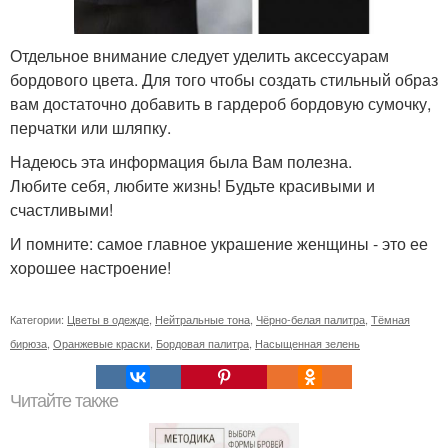
Отдельное внимание следует уделить аксессуарам
бордового цвета. Для того чтобы создать стильный образ
вам достаточно добавить в гардероб бордовую сумочку,
перчатки или шляпку.
Надеюсь эта информация была Вам полезна.
Любите себя, любите жизнь! Будьте красивыми и
счастливыми!
И помните: самое главное украшение женщины - это ее
хорошее настроение!
Категории:
Цветы в одежде
,
Нейтральные тона
,
Чёрно-белая палитра
,
Тёмная
бирюза
,
Оранжевые краски
,
Бордовая палитра
,
Насыщенная зелень
Читайте также