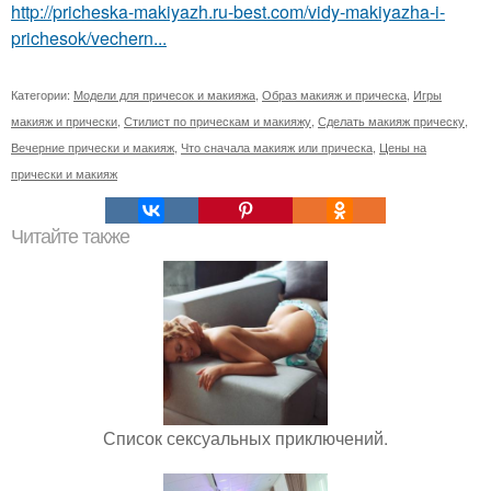
http://pricheska-makiyazh.ru-best.com/vidy-makiyazha-i-
prichesok/vechern...
Категории:
Модели для причесок и макияжа
,
Образ макияж и прическа
,
Игры
макияж и прически
,
Стилист по прическам и макияжу
,
Сделать макияж прическу
,
Вечерние прически и макияж
,
Что сначала макияж или прическа
,
Цены на
прически и макияж
Читайте также
Список сексуальных приключений.