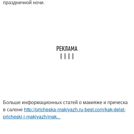
праздничной ночи.
Больше информационных статей о макияже и прическа
в салоне
http://pricheska-makiyazh.ru-best.com/kak-delat-
pricheski-i-makiyazh/mak...