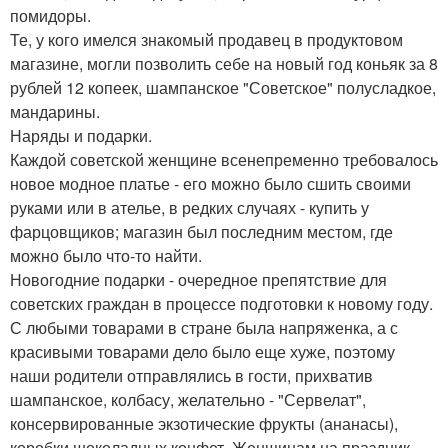
помидоры.
Те, у кого имелся знакомый продавец в продуктовом
магазине, могли позволить себе на новый год коньяк за 8
рублей 12 копеек, шампанское "Советское" полусладкое,
мандарины.
Наряды и подарки.
Каждой советской женщине всенепременно требовалось
новое модное платье - его можно было сшить своими
руками или в ателье, в редких случаях - купить у
фарцовщиков; магазин был последним местом, где
можно было что-то найти.
Новогодние подарки - очередное препятствие для
советских граждан в процессе подготовки к новому году.
С любыми товарами в стране была напряженка, а с
красивыми товарами дело было еще хуже, поэтому
наши родители отправлялись в гости, прихватив
шампанское, колбасу, желательно - "Сервелат",
консервированные экзотические фрукты (ананасы),
коробки шоколадных конфет. Женщинам на праздник