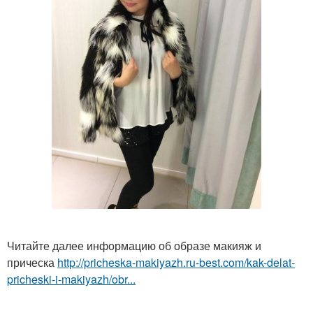
Читайте далее информацию об образе макияж и
прическа
http://pricheska-makiyazh.ru-best.com/kak-delat-
pricheski-i-makiyazh/obr...