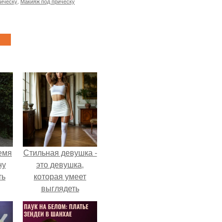
рическу
,
Макияж под прическу
емя
Стильная девушка -
ну
это девушка,
ть
которая умеет
выглядеть
привлекательно и
элегантно в любои