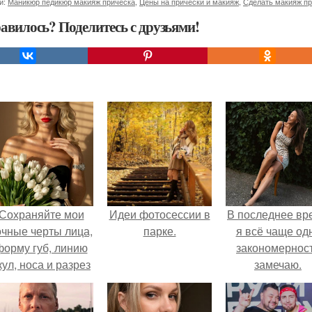
и:
Маникюр педикюр макияж прическа
,
Цены на прически и макияж
,
Сделать макияж п
авилось? Поделитесь с друзьями!
Сохраняйте мои
Идеи фотосессии в
В последнее вр
очные черты лица,
парке.
я всё чаще од
форму губ, линию
закономернос
кул, носа и разрез
замечаю.
глаз.