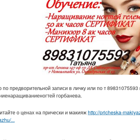
о по предворительной записи в личку или по т 8983107559
ниенаращиваниеногтей горбанева.
итайте о ценах на прически и макияж
http://pricheska-makiya
zhu/...