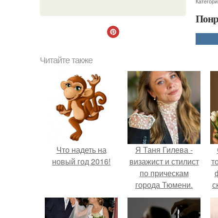
Категори
Понр
Читайте также
Что надеть на
Я Таня Гилева -
новый год 2016!
визажист и стилист
т
по прическам
города Тюмени.
с