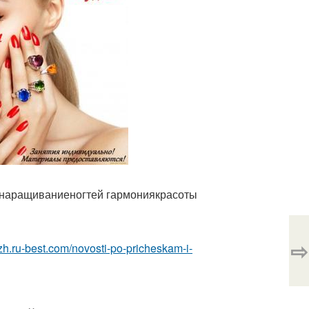
3 наращиваниеногтей гармониякрасоты
⇨
zh.ru-best.com/novosti-po-pricheskam-i-