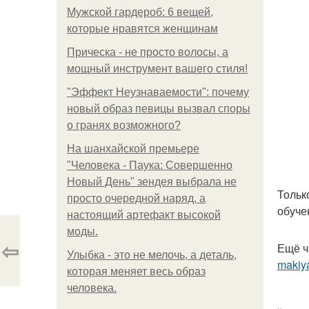
Мужской гардероб: 6 вещей,
которые нравятся женщинам
Прическа - не просто волосы, а
мощный инструмент вашего стиля!
"Эффект Неузнаваемости": почему
новый образ певицы вызвал споры
о гранях возможного?
На шанхайской премьере
"Человека - Паука: Совершенно
Новый День" зендея выбрала не
Тольк
просто очередной наряд, а
обуче
настоящий артефакт высокой
моды.
⇦
Ещё ч
Улыбка - это не мелочь, а деталь,
makiya
которая меняет весь образ
человека.