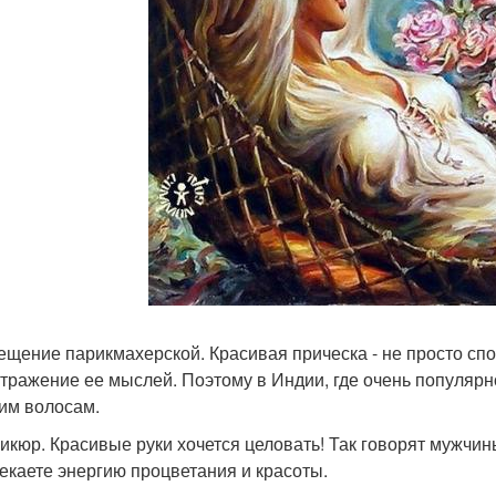
сещение парикмахерской. Красивая прическа - не просто с
 отражение ее мыслей. Поэтому в Индии, где очень популярн
им волосам.
никюр. Красивые руки хочется целовать! Так говорят мужчи
екаете энергию процветания и красоты.