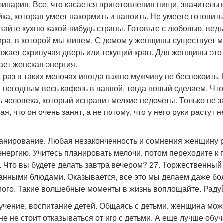
улинария. Все, что касается приготовления пищи, значител
яйка, которая умеет накормить и напоить. Не умеете готовить
вайте кухню какой-нибудь страны. Готовьте с любовью, ведь 
ира, в которой мы живем. С домом у женщины существует м
ажает скрипучая дверь или текущий кран. Для женщины это 
ает женская энергия.
к раз в таких мелочах иногда важно мужчину не беспокоить
т негодным весь кафель в ванной, тогда новый сделаем. Чт
ь человека, который исправит мелкие недочеты. Только не за
я, что он очень занят, а не потому, что у него руки растут
.
ланирование. Любая незаконченность и сомнения женщину р
энергию. Учитесь планировать мелочи, потом переходите к
. Что вы будете делать завтра вечером? 27. Торжественный 
анными блюдами. Оказывается, все это мы делаем даже бол
ого. Такие волшебные моменты в жизнь воплощайте. Радуйт
бучение, воспитание детей. Общаясь с детьми, женщина мож
не не стоит отказываться от игр с детьми. А еще лучше обуч