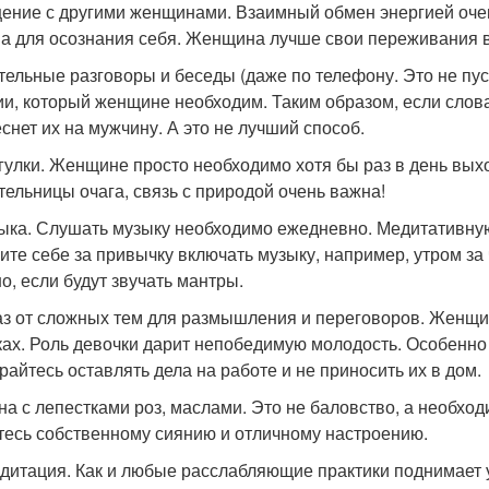
щение с другими женщинами. Взаимный обмен энергией оче
а для осознания себя. Женщина лучше свои переживания в
ительные разговоры и беседы (даже по телефону. Это не пу
ии, который женщине необходим. Таким образом, если слов
снет их на мужчину. А это не лучший способ.
огулки. Женщине просто необходимо хотя бы раз в день выхо
тельницы очага, связь с природой очень важна!
зыка. Слушать музыку необходимо ежедневно. Медитативную,
ите себе за привычку включать музыку, например, утром за
о, если будут звучать мантры.
каз от сложных тем для размышления и переговоров. Женщи
ках. Роль девочки дарит непобедимую молодость. Особенно 
райтесь оставлять дела на работе и не приносить их в дом.
нна с лепестками роз, маслами. Это не баловство, а необхо
тесь собственному сиянию и отличному настроению.
едитация. Как и любые расслабляющие практики поднимает 