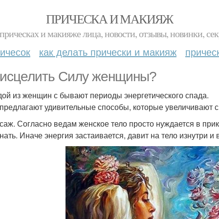
ПРИЧЕСКА И МАКИЯЖ
прическах и макияже лица, новости, отзывы, новинки, сек
ичесок
как делать прически и макияж
причес
 исцелить Силу женщины?
дой из женщин с бывают периоды энергетического спада.
предлагают удивительные способы, которые увеличивают 
ссаж. Согласно ведам женское тело просто нуждается в при
нать. Иначе энергия застаивается, давит на тело изнутри и 