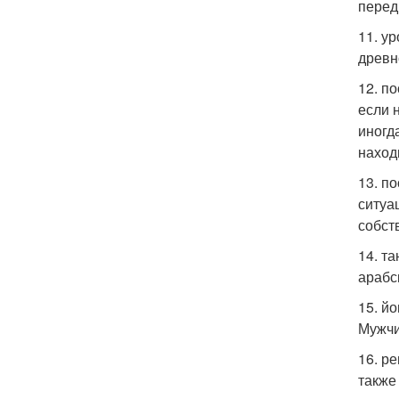
перед
11. у
древн
12. п
если 
иногд
наход
13. п
ситуа
собст
14. т
арабс
15. й
Мужчи
16. р
также