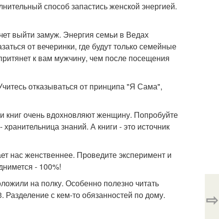
олнительный способ запастись женской энергией.
очет выйти замуж. Энергия семьи в Ведах
заться от вечеринки, где будут только семейные
 притянет к вам мужчину, чем после посещения
читесь отказываться от принципа "Я Сама",
ди книг очень вдохновляют женщину. Попробуйте
 хранительница знаний. А книги - это источник
ет нас женственнее. Проведите эксперимент и
днимется - 100%!
оложили на полку. Особенно полезно читать
⇨
. Разделение с кем-то обязанностей по дому.