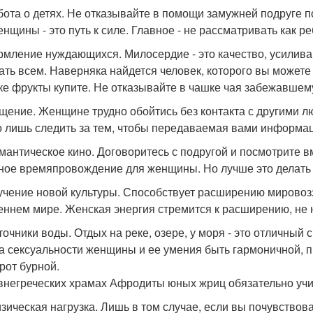
абота о детях. Не отказывайте в помощи замужней подруге 
енщины - это путь к силе. Главное - не рассматривать как р
ормление нуждающихся. Милосердие - это качество, усилив
ать всем. Наверняка найдется человек, которого вы можете
ке фрукты купите. Не отказывайте в чашке чая забежавшему
бщение. Женщине трудно обойтись без контакта с другими л
 лишь следить за тем, чтобы передаваемая вами информац
омантическое кино. Договоритесь с подругой и посмотрите 
ное времяпровождение для женщины. Но лучше это делать 
зучение новой культуры. Способствует расширению мировоз
еннем мире. Женская энергия стремится к расширению, не 
сточники воды. Отдых на реке, озере, у моря - это отличный 
а сексуальности женщины и ее умения быть гармоничной, 
рот бурной.
внегреческих храмах Афродиты юных жриц обязательно учил
изическая нагрузка. Лишь в том случае, если вы почувствов