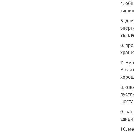
4. об
тишин
5. дл
энерг
выпле
6. пр
храни
7. му
Возьм
хорош
8. от
пустя
Поста
9. ва
удиви
10. м