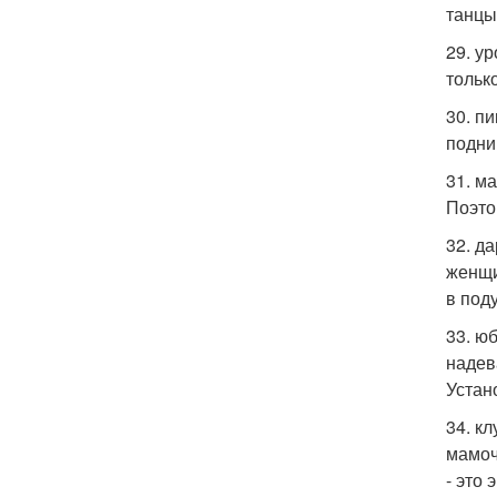
танцы
29. у
тольк
30. п
подни
31. м
Поэто
32. д
женщи
в поду
33. ю
надев
Устан
34. к
мамоч
- это 