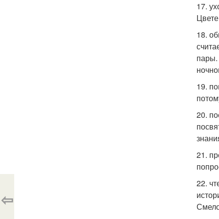
17. у
Цвете
18. о
счита
пары.
ночно
19. п
потом
20. п
посвя
знани
21. п
попро
22. ч
⇦
истор
Смело