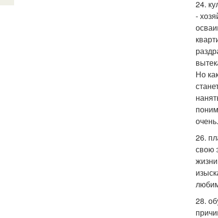
24. к
- хоз
осваи
кварт
раздр
вытек
Но ка
стане
нанят
понима
очень
26. п
свою 
жизни
изыск
любим
28. о
причи