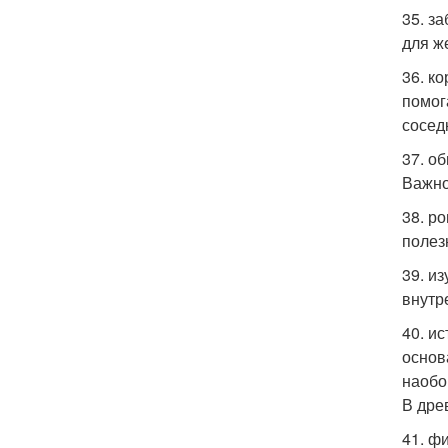
35. з
для ж
36. к
помог
сосед
37. о
Важно
38. р
полез
39. и
внутр
40. и
основ
наобо
В дре
41. ф