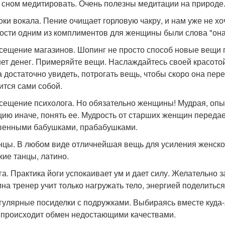
 сном медитировать. Очень полезны медитации на природе
роки вокала. Пение очищает горловую чакру, и нам уже не хо
ости одним из комплиментов для женщины были слова "она 
осещение магазинов. Шопинг не просто способ новые вещи п
нет денег. Примеряйте вещи. Наслаждайтесь своей красотой.
а достаточно увидеть, потрогать вещь, чтобы скоро она пер
ится сами собой.
осещение психолога. Но обязательно женщины! Мудрая, оп
цию иначе, понять ее. Мудрость от старших женщин передае
венными бабушками, прабабушками.
анцы. В любом виде отличнейшая вещь для усиления женско
кие танцы, латино.
ога. Практика йоги успокаивает ум и дает силу. Желательно
на тренер учит только нагружать тело, энергией поделиться 
егулярные посиделки с подружками. Выбираясь вместе куда-
 происходит обмен недостающими качествами.