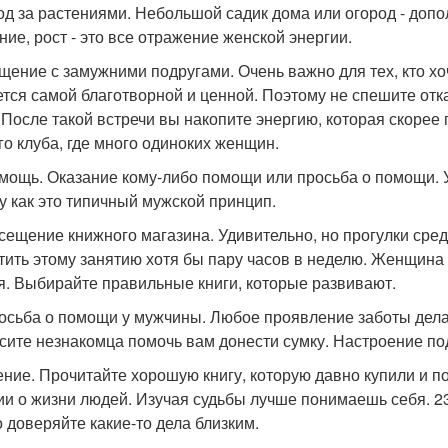
ход за растениями. Небольшой садик дома или огород - доп
ние, рост - это все отражение женской энергии.
бщение с замужними подругами. Очень важно для тех, кто х
ется самой благотворной и ценной. Поэтому не спешите отка
 После такой встречи вы накопите энергию, которая скорее
го клуба, где много одиноких женщин.
омощь. Оказание кому-либо помощи или просьба о помощи. У
у как это типичный мужской принцип.
осещение книжного магазина. Удивительно, но прогулки сре
тить этому занятию хотя бы пару часов в неделю. Женщина -
я. Выбирайте правильные книги, которые развивают.
росьба о помощи у мужчины. Любое проявление заботы дела
сите незнакомца помочь вам донести сумку. Настроение по
тение. Прочитайте хорошую книгу, которую давно купили и п
ии о жизни людей. Изучая судьбы лучше понимаешь себя. 23
 доверяйте какие-то дела близким.