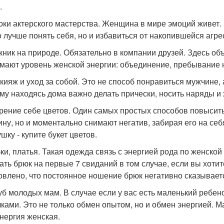
.
роки актерского мастерства. Женщина в мире эмоций живет
о лучше понять себя, но и избавиться от накопившейся агре
икник на природе. Обязательно в компании друзей. Здесь о
мают уровень женской энергии: объединение, пребывание 
акияж и уход за собой. Это не способ понравиться мужчине,
му находясь дома важно делать прически, носить наряды и
арение себе цветов. Один самых простых способов повысить
ну, но и моментально снимают негатив, забирая его на себя
шку - купите букет цветов.
бки, платья. Такая одежда связь с энергией рода по женской
ать брюк на первые 7 свиданий в том случае, если вы хоти
овлено, что постоянное ношение брюк негативно сказываетс
луб молодых мам. В случае если у вас есть маленький ребен
ками. Это не только обмен опытом, но и обмен энергией. М
энергия женская.