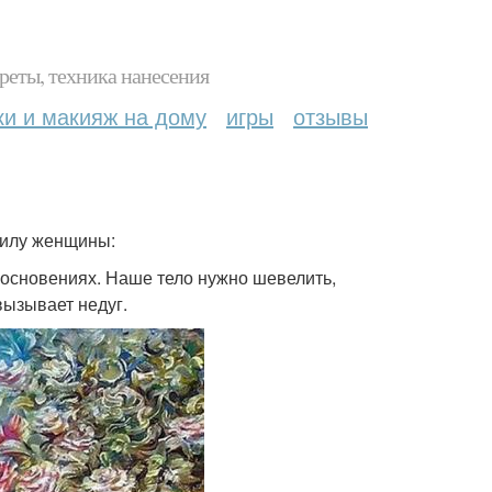
реты, техника нанесения
ки и макияж на дому
игры
отзывы
силу женщины:
косновениях. Наше тело нужно шевелить,
вызывает недуг.