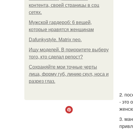
контента, своей страницы в соц
сетях.
Мужской гардероб: 6 вещей,
которые нравятся женщинам
Dafunkystyle. Matrix neo.
Ищу моделей. В приоритете выберу
того, кто сделал репост?
Сохраняйте мои точные черты
лица, форму губ, линию скул, носа и
разрез глаз.
2. по
- это
женск
3. ма
привл