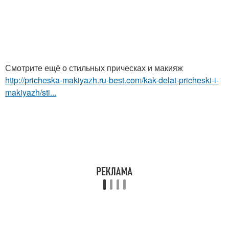
Смотрите ещё о стильных прическах и макияж
http://pricheska-makiyazh.ru-best.com/kak-delat-pricheski-i-
makiyazh/sti...