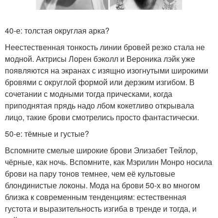
40-е: толстая округлая арка?
Неестественная тонкость линии бровей резко стала не
модной. Актрисы Лорен бэколл и Вероника лэйк уже
появляются на экранах с изящно изогнутыми широкими
бровями с округлой формой или дерзким изгибом. В
сочетании с модными тогда прическами, когда
приподнятая прядь надо лбом кокетливо открывала
лицо, такие брови смотрелись просто фантастически.
50-е: тёмные и густые?
Вспомните смелые широкие брови Элизабет Тейлор,
чёрные, как ночь. Вспомните, как Мэрилин Монро носила
брови на пару тонов темнее, чем её культовые
блондинистые локоны. Мода на брови 50-х во многом
близка к современным тенденциям: естественная
густота и выразительность изгиба в тренде и тогда, и