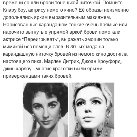
времени сошли брови тоненькой ниточкой. Помните
Клару боу, актрису немого кино? Её образы неизменно
дополнялись ярким выразительным макияжем.
Нарисованные карандашом тонкие очень прямые или
нарочито выгнутые упрямой аркой брови помогали
актрисе "Переигрывать", выражать эмоции только
мимикой без помощи слов. В 30- ых мода на
карандашную ниточку бровей из немого кино достигла
настоящего пика. Марлен Дитрих, Джоан Кроуфорд,
джин харлоу - многие красотки были ярыми
приверженцами таких бровей.