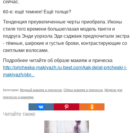
сейчас.
60-е: ещё темнее! Ещё толще?
Тенденция преувеличенные черты приобрела. Иконы
стиля того времени большеглазая модель твигги и
подруга Энди уорхола Эди сэджвик предпочитали экстра
- тёмные, широкие и густые брови, контрастирующие со
светлыми волосами.
Подробнее читайте об образе макияж и прическа
http://pricheska-makiyazh.ru-best.com/kak-delat-pricheski-i-
makiyazh/obr...
Категории:
Модный макияж и прическа
,
Образ макияж и прическа
,
Модели для
причесок и макияжа
Читайте также