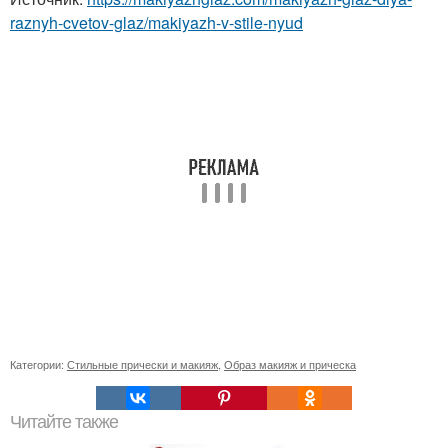
raznyh-cvetov-glaz/makiyazh-v-stile-nyud
Категории:
Стильные прически и макияж
,
Образ макияж и прическа
Читайте также