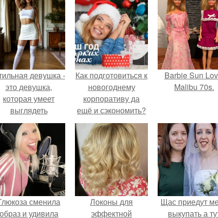
тильная девушка -
Как подготовиться к
Barbie Sun Lov
это девушка,
новогоднему
Malibu 70s.
которая умеет
корпоративу да
выглядеть
ещё и сэкономить?
привлекательно и
легантно в любои
ситуации.
Глюкоза сменила
Локоны для
Щас приедут м
образ и удивила
эффектной
выкупать а ту