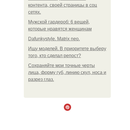
контента, своей страницы в соц
сетях.
Мужской гардероб: 6 вещей,
которые нравятся женщинам
Dafunkystyle. Matrix neo.
Ищу моделей. В приоритете выберу
того, кто сделал репост?
Сохраняйте мои точные черты
лица, форму губ, линию скул, носа и
разрез глаз.