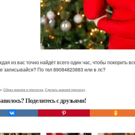
ждая из вас точно найдёт всего один час, чтобы покорить в
е записывайся? По тел 89084823883 или в лс?
и:
Образ макияж и прическа
,
Сделать макияж прическу
авилось? Поделитесь с друзьями!