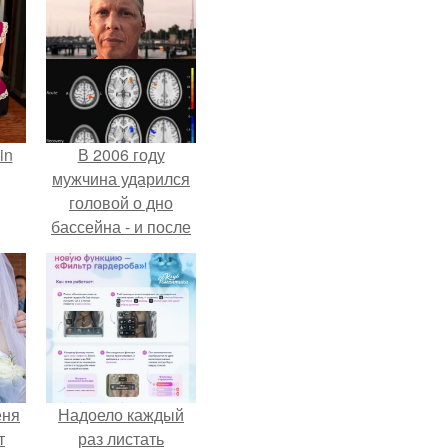
in
В 2006 году
мужчина ударился
головой о дно
бассейна - и после
этого его жизнь
изменилась самым
странным образом.
еня
Надоело каждый
т
раз листать