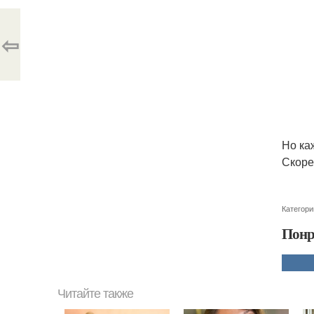
⇦
Но ка
Скоре
Категори
Понр
Читайте также