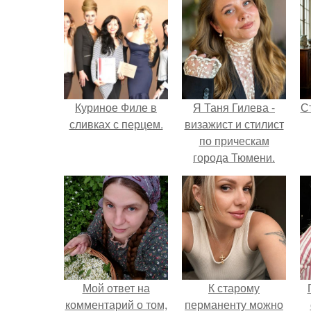
Куриное Филе в
Я Таня Гилева -
С
сливках с перцем.
визажист и стилист
по прическам
города Тюмени.
э
Мой ответ на
К старому
комментарий о том,
перманенту можно