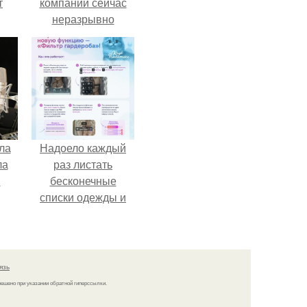
т
компании сейчас
неразрывно
о и
связана с создание
бои
своего контента,
своей страницы в
соц сетях.
ла
Надоело каждый
ла
раз листать
.
бесконечные
списки одежды и
заново собирать
любимый лук по
кусочкам?
язь
решено при указании обратной гиперссылки.