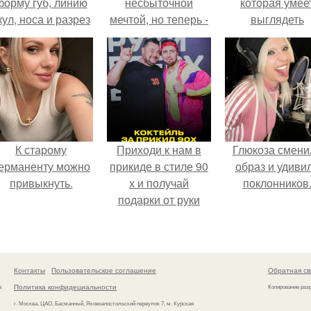
форму губ, линию
несбыточной
которая умее
кул, носа и разрез
мечтой, но теперь -
выглядеть
глаз.
это реально и
привлекательн
доступно!
элегантно в лю
ситуации.
К старому
Приходи к нам в
Глюкоза смени
ерманенту можно
прикиде в стиле 90
образ и удиви
привыкнуть.
х и получай
поклонников
подарки от руки
вверх!
Контакты
Пользовательское соглашение
Обратная св
Политика конфидециальности
а
Копирование раз
г. Москва, ЦАО, Басманный, Яковоапостольский переулок 7, м. Курская