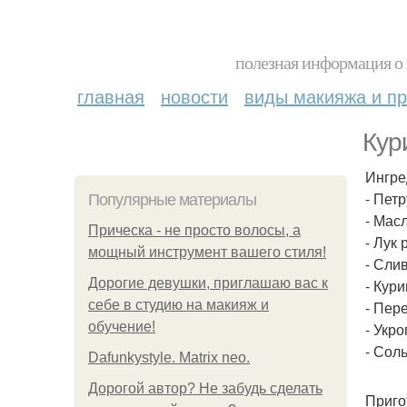
полезная информация о 
главная
новости
виды макияжа и пр
Кур
Ингре
- Петр
Популярные материалы
- Масл
Прическа - не просто волосы, а
- Лук 
мощный инструмент вашего стиля!
- Слив
Дорогие девушки, приглашаю вас к
- Кури
себе в студию на макияж и
- Пер
обучение!
- Укро
- Соль
Dafunkystyle. Matrix neo.
Дорогой автор? Не забудь сделать
Приго