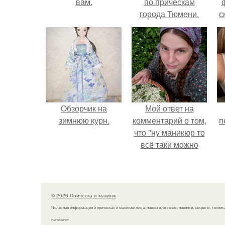
вам.
по прическам
города Тюмени.
с
Обзорчик на
Мой ответ на
зимнюю курн.
комментарий о том,
п
что "ну маникюр то
всё таки можно
было бы сделать.
© 2026 Прическа и макияж
Полезная информация о прическах и макияже лица, новости, отзывы, новинки, секреты, техник
нанесения