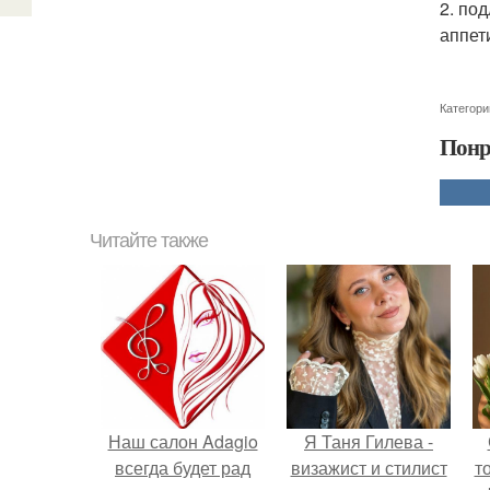
2. по
аппет
Категори
Понр
Читайте также
Наш салон Adagio
Я Таня Гилева -
всегда будет рад
визажист и стилист
т