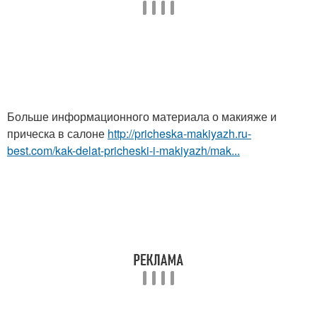
Больше информационного материала о макияже и
прическа в салоне
http://pricheska-makiyazh.ru-
best.com/kak-delat-pricheski-i-makiyazh/mak...