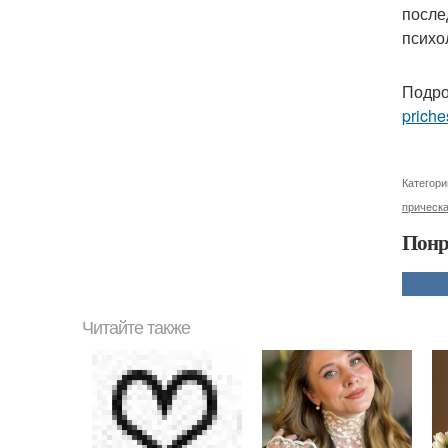
после
психо
Подро
priche
Категори
прическ
Понр
Читайте также