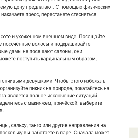
лемую цену предлагают. С помощью физических
, накачаете пресс, перестанете стесняться
асоте и ухоженном внешнем виде. Посещайте
те посечённые волосы и подкрашивайте
ивые дамы не посещают салоны, они
 можете поступить кардинальным образом,
стенчивыми девушками. Чтобы этого избежать,
организуйте пикник на природе, покатайтесь на
ага является полное исключение ситуаций,
еделитесь с макияжем, причёской, выберите
в.
цы, сальсу, танго или другие направления на
поскольку вы работаете в паре. Сначала может