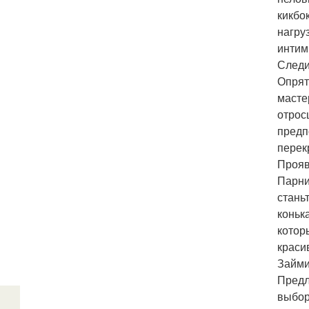
кикбо
нагру
интим
Следи
Опрят
масте
отрос
предп
перек
Прояв
Парни
стань
коньк
котор
краси
Займи
Предл
выбор