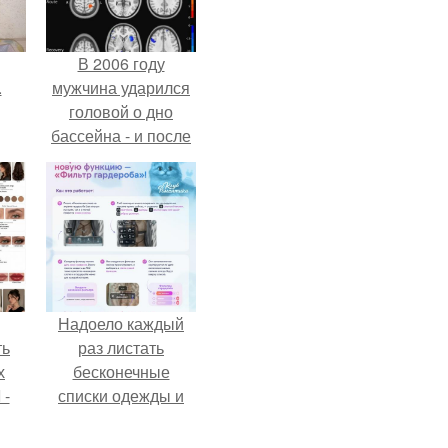
В 2006 году
.
мужчина ударился
головой о дно
бассейна - и после
этого его жизнь
изменилась самым
странным образом.
Надоело каждый
ть
раз листать
х
бесконечные
 -
списки одежды и
юти
заново собирать
любимый лук по