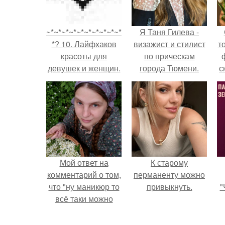
~*~*~*~*~*~*~*~*~*~*.
Я Таня Гилева -
*? 10. Лайфхаков
визажист и стилист
т
красоты для
по прическам
девушек и женщин.
города Тюмени.
с
Мой ответ на
К старому
комментарий о том,
перманенту можно
что "ну маникюр то
привыкнуть.
"
всё таки можно
было бы сделать.
з