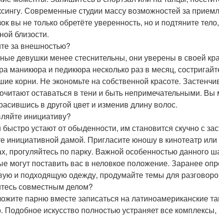
ксингу. Современные студии массу возможностей за прием
зок вы не только обретёте уверенность, но и подтяните тело
ной близости.
те за внешностью?
ные девушки менее стеснительны, они уверены в своей кр
ра маникюра и педикюра несколько раз в месяц, состригай
шие корни. Не экономьте на собственной красоте. Застенч
очитают оставаться в тени и быть непримечательными. Вы
расившись в другой цвет и изменив длину волос.
ляйте инициативу?
 быстро устают от обыденности, им становится скучно с за
те инициативной дамой. Пригласите юношу в кинотеатр или 
ах, прогуляйтесь по парку. Важной особенностью данного ш
ые могут поставить вас в неловкое положение. Заранее опр
вую и подходящую одежду, продумайте темы для разговоро
тесь совместным делом?
ожите парню вместе записаться на латиноамериканские тан
. Подобное искусство полностью устраняет все комплексы, 