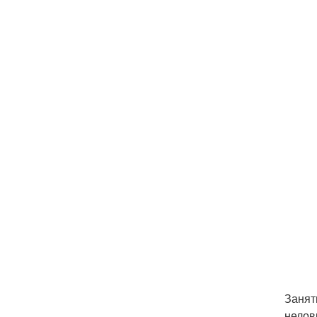
Занят
нелов