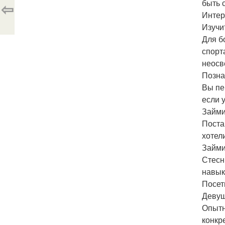
быть 
⇦
Интер
Изучи
Для б
спорт
неосв
Позна
Вы пе
если у
Займи
Поста
хотел
Займи
Стесн
навык
Посет
Девуш
Опытн
конкр