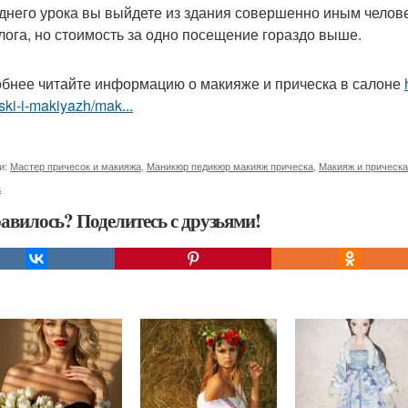
днего урока вы выйдете из здания совершенно иным челове
лога, но стоимость за одно посещение гораздо выше.
бнее читайте информацию о макияже и прическа в салоне
ski-i-makiyazh/mak...
и:
Мастер причесок и макияжа
,
Маникюр педикюр макияж прическа
,
Макияж и прическа
а
авилось? Поделитесь с друзьями!