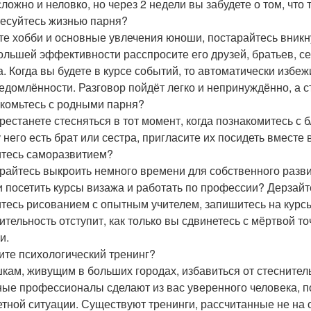
сложно и неловко, но через 2 недели вы забудете о том, что 
есуйтесь жизнью парня?
те хобби и основные увлечения юноши, постарайтесь вникну
ольшей эффективности расспросите его друзей, братьев, се
а. Когда вы будете в курсе событий, то автоматически избеж
едомлённости. Разговор пойдёт легко и непринуждённо, а ст
комьтесь с родными парня?
рестанете стесняться в тот момент, когда познакомитесь с
 него есть брат или сестра, пригласите их посидеть вместе 
тесь саморазвитием?
райтесь выкроить немного времени для собственного развит
и посетить курсы визажа и работать по профессии? Дерзай
тесь рисованием с опытным учителем, запишитесь на курсы
ительность отступит, как только вы сдвинетесь с мёртвой 
и.
ите психологический тренинг?
кам, живущим в больших городах, избавиться от стеснитель
ые профессионалы сделают из вас уверенного человека, по
етной ситуации. Существуют тренинги, рассчитанные не на о