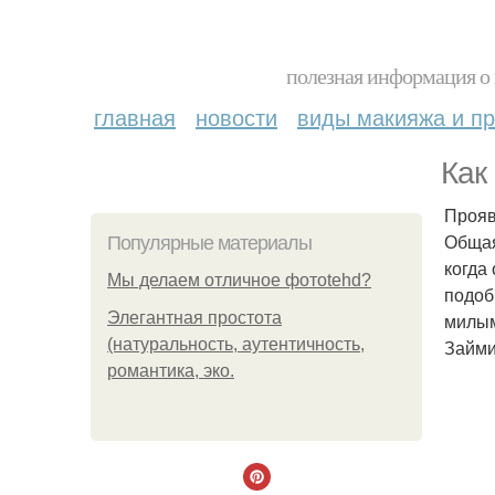
полезная информация о 
главная
новости
виды макияжа и пр
Как
Прояв
Общая
Популярные материалы
когда
Мы делаем отличное фотоtehd?
подоб
Элегантная простота
милы
(натуральность, аутентичность,
Займи
романтика, эко.