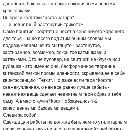
дополнять брючные костюмы лаконичными белыми
кроссовками.
Выброси колготки "цвета загара"….
… и невнятный растянутый трикотаж.
Само понятие "Кофта" не несет в себе ничего хорошего
для тебя - чаще всего под этим общим словом мы
подразумеваем нечто вытянуто - растянутое,
застиранное, возможно, покрытое катышками и
затяжками. Это не пуловер, не свитшот, не блузка или
рубашка - это именно оно, бесформенное творение
китайской легкой промышленности, скрывающее в себе
квинтэссенцию "Тетки". Но даже если твоя "Кофта"
свежекупленная, о ней все равно лучше забыть -
невнятная вещь сделает невнятным твой образ и тебя
саму. А вместо кучки "Кофт" обзаведись 1-2
качественными базовыми вещами.
Следи за собой.
Одежда для работы не должна быть чем-то утилитарным
(если, конечно, речь не идет о специальной униформе) -