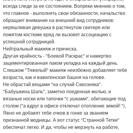
всегда следи за ее состоянием. Вопреки мнению о том,
что главное - выполнять свои обязанности, начальство
обращает внимание на внешний вид сотрудников:
неряшливая девушка в растянутом свитере или
помятом костюме вряд ли вызовет ассоциацию с
успешной сотрудницей.
Нейтральный макияж и прическа.
Другая крайность - "Боевой Раскрас" и намертво
зацементированная лаком укладка на каждый день.
Слишком "Тяжелый" макияж неизбежно добавляет тебе
возраста, как и вавилонская башня на голове.
Не обрастай вещами "на случай Сквозняка".
"Бабушкина Шаль", заметно поеденная молью, и
вязаные носки или тапочки "с ушками", обитающие под
столом ("а вдруг в офисе отключат отопление зимой! "),
Явно не добавят тебе очков в гонке за званием
признанной модницы. А вот статус "Странной Тетки"
обеспечат легко. И да, чтобы не мерзнуть на работе,