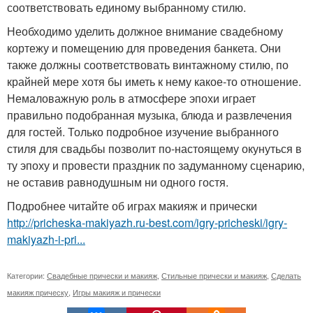
соответствовать единому выбранному стилю.
Необходимо уделить должное внимание свадебному
кортежу и помещению для проведения банкета. Они
также должны соответствовать винтажному стилю, по
крайней мере хотя бы иметь к нему какое-то отношение.
Немаловажную роль в атмосфере эпохи играет
правильно подобранная музыка, блюда и развлечения
для гостей. Только подробное изучение выбранного
стиля для свадьбы позволит по-настоящему окунуться в
ту эпоху и провести праздник по задуманному сценарию,
не оставив равнодушным ни одного гостя.
Подробнее читайте об играх макияж и прически
http://pricheska-makiyazh.ru-best.com/igry-pricheski/igry-
makiyazh-i-pri...
Категории:
Свадебные прически и макияж
,
Стильные прически и макияж
,
Сделать
макияж прическу
,
Игры макияж и прически