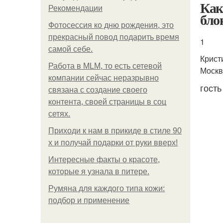
Как
Рекомендации
бло
Фотосессия ко дню рождения, это
прекрасный повод подарить время
1
самой себе.
Крист
Работа в MLM, то есть сетевой
Москв
компании сейчас неразрывно
гость
связана с создание своего
контента, своей страницы в соц
сетях.
Приходи к нам в прикиде в стиле 90
х и получай подарки от руки вверх!
Интересные факты о красоте,
которые я узнала в питере.
Румяна для каждого типа кожи:
подбор и применение