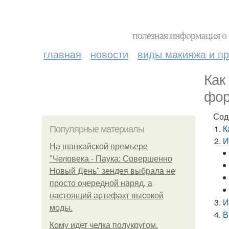
полезная информация о 
главная
новости
виды макияжа и пр
Как
фор
Сод
К
Популярные материалы
И
На шанхайской премьере
"Человека - Паука: Совершенно
Новый День" зендея выбрала не
просто очередной наряд, а
настоящий артефакт высокой
И
моды.
В
Кому идет челка полукругом.