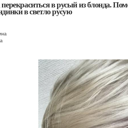
 перекраситься в русый из блонда. Пом
ндинки в светло русую
ина
а