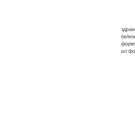
здравс
белиз
форму
шт фо