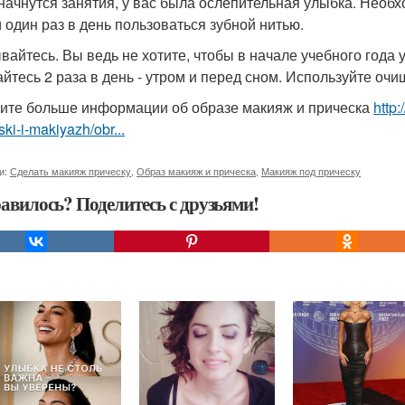
 начнутся занятия, у вас была ослепительная улыбка. Необ
и один раз в день пользоваться зубной нитью.
ывайтесь. Вы ведь не хотите, чтобы в начале учебного год
йтесь 2 раза в день - утром и перед сном. Используйте оч
ите больше информации об образе макияж и прическа
http
ski-i-makiyazh/obr...
и:
Сделать макияж прическу
,
Образ макияж и прическа
,
Макияж под прическу
авилось? Поделитесь с друзьями!