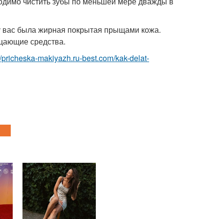
ходимо чистить зубы по меньшей мере дважды в
а у вас была жирная покрытая прыщами кожа.
ищающие средства.
://pricheska-makiyazh.ru-best.com/kak-delat-