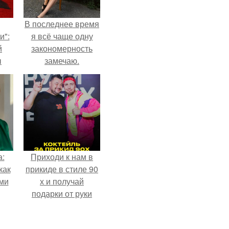
В последнее время
и":
я всё чаще одну
й
закономерность
ы
замечаю.
 о
а:
Приходи к нам в
как
прикиде в стиле 90
ими
х и получай
подарки от руки
вверх!