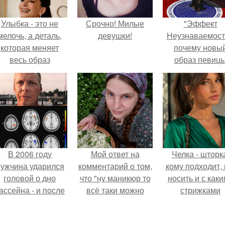
Улыбка - это не
Срочно! Милые
"Эффект
мелочь, а деталь,
девушки!
Неузнаваемост
которая меняет
почему новы
весь образ
образ певиц
человека.
вызвал споры
гранях
возможного?
В 2006 году
Мой ответ на
Челка - шторк
ужчина ударился
комментарий о том,
кому подходит, 
головой о дно
что "ну маникюр то
носить и с как
ассейна - и после
всё таки можно
стрижками
этого его жизнь
было бы сделать.
сочетать.
зменилась самым