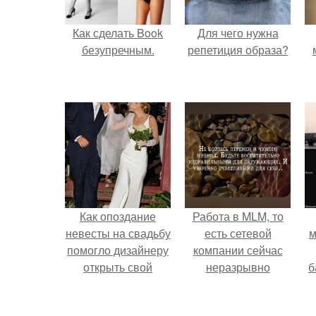
Как сделать Book
Для чего нужна
безупречным.
репетиция образа?
Как опоздание
Работа в MLM, то
невесты на свадьбу
есть сетевой
м
помогло дизайнеру
компании сейчас
открыть свой
неразрывно
б
бренд.
связана с создание
своего контента,
и