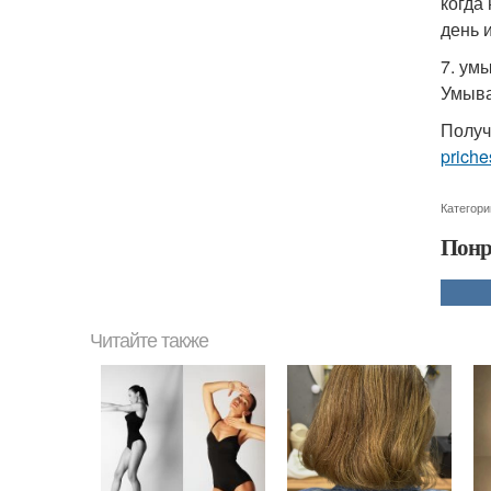
когда
день 
7. ум
Умыва
Получ
priche
Категори
Понр
Читайте также