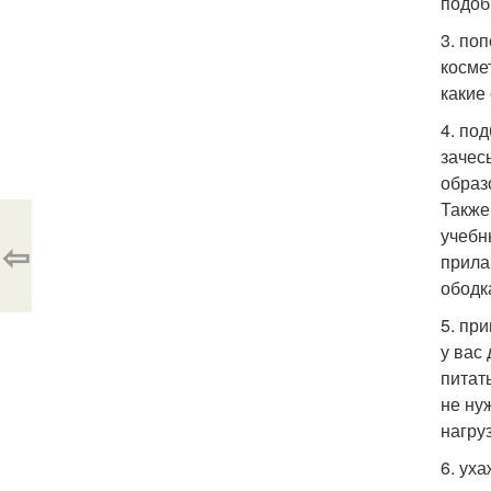
подоб
3. по
косме
какие
4. по
зачес
образ
Также
учебн
⇦
прила
ободк
5. пр
у вас
питат
не ну
нагру
6. ух