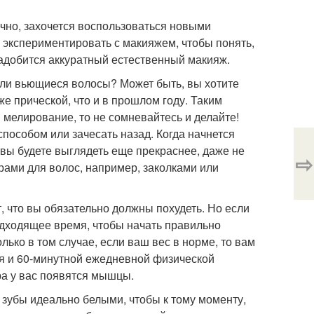
нечно, захочется воспользоваться новыми
 экспериментировать с макияжем, чтобы понять,
адобится аккуратный естественный макияж.
 или вьющиеся волосы? Может быть, вы хотите
же прической, что и в прошлом году. Таким
 мелирование, то не сомневайтесь и делайте!
пособом или зачесать назад. Когда начнется
 вы будете выглядеть еще прекраснее, даже не
⇨
арами для волос, например, заколками или
, что вы обязательно должны похудеть. Но если
подходящее время, чтобы начать правильно
ько в том случае, если ваш вес в норме, то вам
ия и 60-минутной ежедневной физической
ра у вас появятся мышцы.
ь зубы идеально белыми, чтобы к тому моменту,