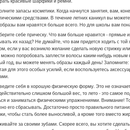
рать красивые шарфики и ремни.
полните запасы косметики. Когда начнутся занятия, вам, ко
тическими средствами. В течение летних каникул вы можете
 образы вам нравятся больше всего. Но для школы вам пон
дберите себе прическу. Что вам больше нравится - прямые
ывать их назад? Не думайте, что вам придется ходить с той 
ом, если у вас возникло желание сделать новую стрижку или
 можно попробовать заплести волосы каким-нибудь новым с
ый год, вы можете менять образы каждый день! Запомните:
гая для этого особых усилий, если воспользуетесь аксессу
ами.
иведите себя в хорошую физическую форму. Это не означает
 действительно слишком большой вес, то лето - это самое 
ься и заниматься физическими упражнениями. Внимание! Тол
жно его сбрасывать. Достаточно просто правильного питан
зки, чтобы стать более выносливой, а кроме того вместо жи
аживайте за своими зубами. Скорее всего, вы хотите сделат