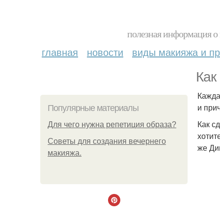
полезная информация о 
главная
новости
виды макияжа и пр
Как
Кажда
и при
Популярные материалы
Как с
Для чего нужна репетиция образа?
хотит
Советы для создания вечернего
же Ди
макияжа.