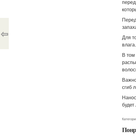
перед
котор
Перед
запах
⇦
Для т
влага
В том
распы
волос
Важно
сгиб 
Нанос
будет
Категори
Понр