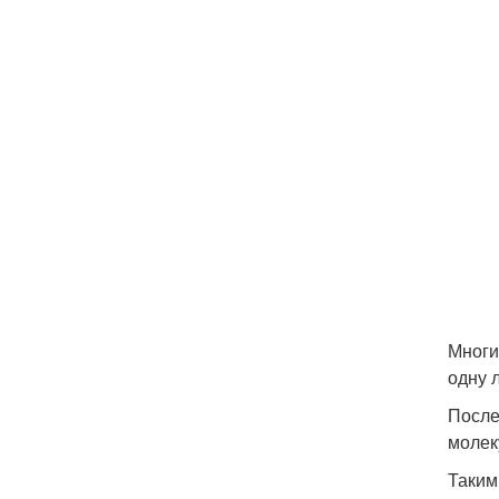
Многи
одну 
После
молек
Таким