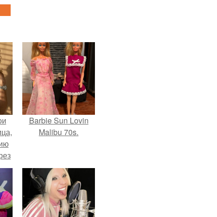
ои
Barbie Sun Lovin
ца,
Malibu 70s.
нию
рез