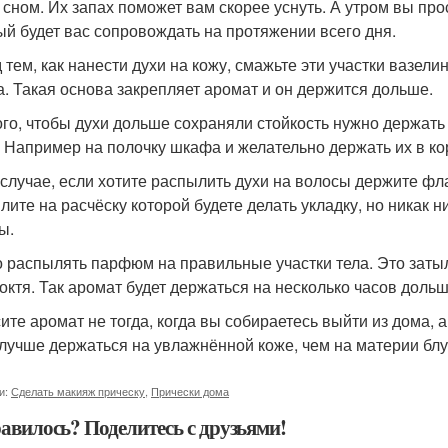
 сном. Их запах поможет вам скорее уснуть. А утром вы пр
ый будет вас сопровождать на протяжении всего дня.
 тем, как нанести духи на кожу, смажьте эти участки вазели
а. Такая основа закрепляет аромат и он держится дольше.
ого, чтобы духи дольше сохраняли стойкость нужно держать
. Например на полочку шкафа и желательно держать их в ко
 случае, если хотите распылить духи на волосы держите фла
лите на расчёску которой будете делать укладку, но никак 
ы.
 распылять парфюм на правильные участки тела. Это затыло
локтя. Так аромат будет держаться на несколько часов дольш
ите аромат не тогда, когда вы собираетесь выйти из дома, а
 лучше держаться на увлажнённой коже, чем на материи блу
и:
Сделать макияж прическу
,
Прически дома
авилось? Поделитесь с друзьями!