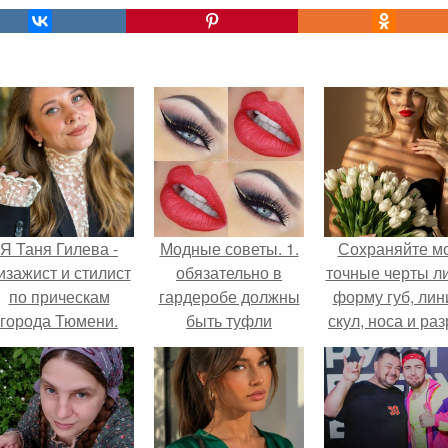
Я Таня Гилева -
Модные советы. 1.
Сохраняйте м
изажист и стилист
обязательно в
точные черты ли
по прическам
гардеробе должны
форму губ, ли
города Тюмени.
быть туфли
скул, носа и раз
телесного цвета.
глаз.