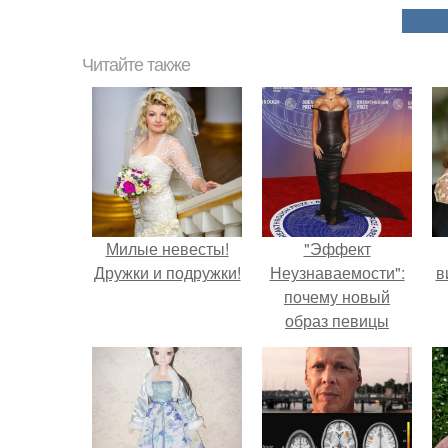
Читайте также
Милые невесты!
"Эффект
Дружки и подружки!
Неузнаваемости":
в
почему новый
образ певицы
вызвал споры о
гранях
возможного?