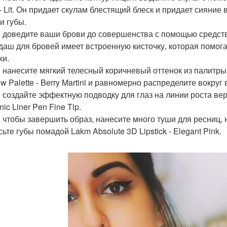
- Lit. Он придает скулам блестящий блеск и придает сияние 
и губы.
: доведите ваши брови до совершенства с помощью средства 
даш для бровей имеет встроенную кисточку, которая помог
ки.
: нанесите мягкий телесный коричневый оттенок из палитры 
 Palette - Berry Martini и равномерно распределите вокруг 
: создайте эффектную подводку для глаз на линии роста в
ic Liner Pen Fine Tip.
: чтобы завершить образ, нанесите много туши для ресниц, 
ьте губы помадой Lakm Absolute 3D Lipstick - Elegant Pink.