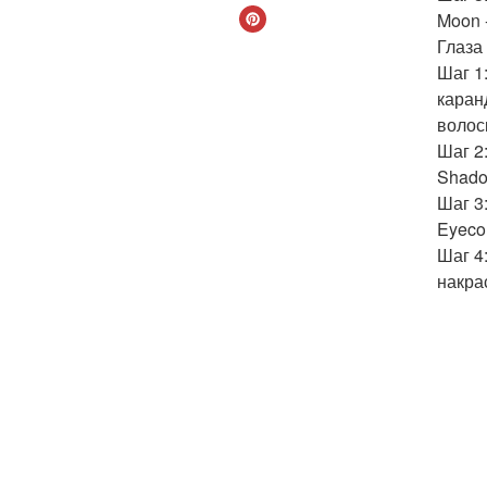
Moon 
Глаза 
Шаг 1
каран
волос
Шаг 2
Shadow
Шаг 3
Eyecon
Шаг 4
накрас