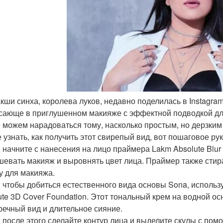
акши синха, королева луков, недавно поделилась в Instagra
сающе в приглушенном макияже с эффектной подводкой для
 можем нарадоваться тому, насколько простым, но дерзким 
е узнать, как получить этот свирепый вид, вот пошаговое ру
: начните с нанесения на лицо праймера Lakm Absolute Blur 
шевать макияж и выровнять цвет лица. Праймер также стира
у для макияжа.
: чтобы добиться естественного вида основы Sona, использ
ute 3D Cover Foundation. Этот тональный крем на водной о
речный вид и длительное сияние.
: после этого сделайте контур лица и выделите скулы с помо