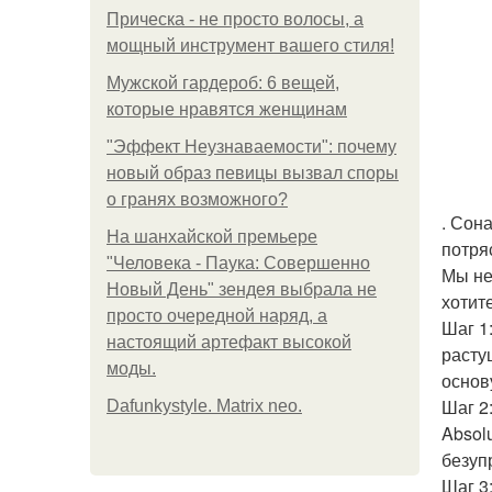
Прическа - не просто волосы, а
мощный инструмент вашего стиля!
Мужской гардероб: 6 вещей,
которые нравятся женщинам
"Эффект Неузнаваемости": почему
новый образ певицы вызвал споры
о гранях возможного?
. Сон
На шанхайской премьере
потря
"Человека - Паука: Совершенно
Мы не
Новый День" зендея выбрала не
хотит
просто очередной наряд, а
Шаг 1
настоящий артефакт высокой
расту
моды.
основ
Шаг 2
Dafunkystyle. Matrix neo.
Absol
безуп
Шаг 3